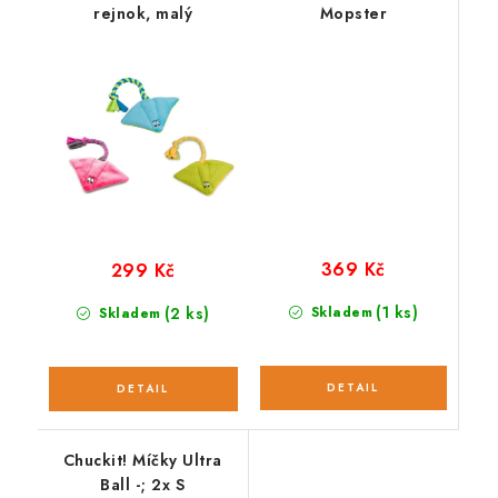
rejnok, malý
Mopster
369 Kč
299 Kč
(1 ks)
(2 ks)
Skladem
Skladem
Chuckit! Míčky Ultra
Ball -; 2x S