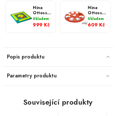
Nina
Nina
Ottosson
Ottosson
Pamlskový
Pamlskový
Skladem
Skladem
hlavolam
hlavolam
999 Kč
609 Kč
MULTIPUZZLE
SMART
+
Popis produktu
Parametry produktu
Související produkty