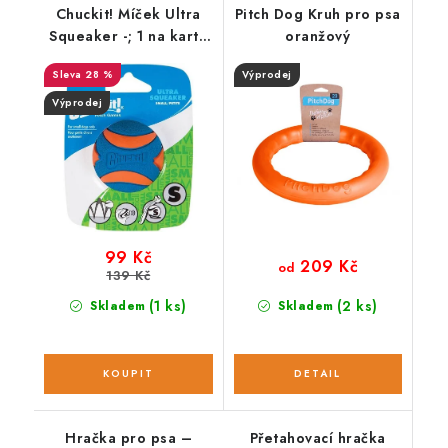
Chuckit! Míček Ultra
Pitch Dog Kruh pro psa
Squeaker -; 1 na kartě
oranžový
S
28 %
Výprodej
Výprodej
99 Kč
209 Kč
od
139 Kč
(1 ks)
(2 ks)
Skladem
Skladem
Hračka pro psa –
Přetahovací hračka