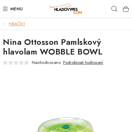
Přejít
Hleda
na
obsah
HRAČKY
POTŘEBY PRO PSY
Nina Ottosson Pamlskový
TAMI PŘEPRAVNÍ BOXY
hlavolam WOBBLE BOWL
SPORT SE PSEM
Neohodnoceno
Podrobnosti hodnocení
BACK ON TRACK
FAQ
VĚRNOSTNÍ PROGRAM
ZNAČKY