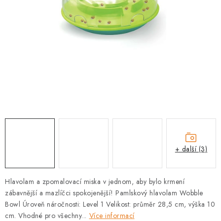
PRODEJNA
BLOG
SLUŽBY
VÝMĚNA, VRÁCENÍ A REKLAMACE
O nás
Kontakty
Doprava a platba
Výměna, vrácení a reklamace
Obchodní podmínky
Podmínky ochrany osobních údajů
+ další (3)
Zásady použivání souboru cookies
Hodnocení obchodu
FAQ
Hlavolam a zpomalovací miska v jednom, aby bylo krmení
zábavnější a mazlíčci spokojenější! Pamlskový hlavolam Wobble
Bowl Úroveň náročnosti: Level 1 Velikost: průměr 28,5 cm, výška 10
cm. Vhodné pro všechny...
Více informací