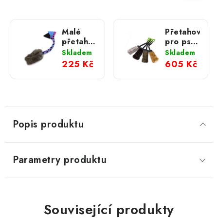
Malé
Přetahovadlo
přetahovadlo
pro psa
pro psa
– králičí
Skladem
Skladem
– králík
kožešina
225 Kč
605 Kč
s
s
flísovou
amortizérem
rukojetí
Popis produktu
Parametry produktu
Související produkty