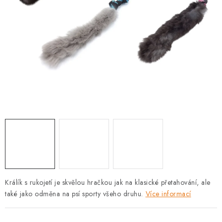
PRODEJNA
BLOG
SLUŽBY
VÝMĚNA, VRÁCENÍ A REKLAMACE
O nás
Kontakty
Doprava a platba
Výměna, vrácení a reklamace
Obchodní podmínky
Podmínky ochrany osobních údajů
Zásady použivání souboru cookies
Hodnocení obchodu
FAQ
Králík s rukojetí je skvělou hračkou jak na klasické přetahování, ale
také jako odměna na psí sporty všeho druhu.
Více informací