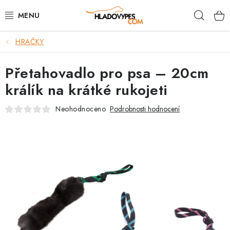
Přejít
Hleda
na
obsah
HRAČKY
POTŘEBY PRO PSY
Přetahovadlo pro psa – 20cm
TAMI PŘEPRAVNÍ BOXY
králík na krátké rukojeti
SPORT SE PSEM
Neohodnoceno
Podrobnosti hodnocení
BACK ON TRACK
FAQ
VĚRNOSTNÍ PROGRAM
ZNAČKY