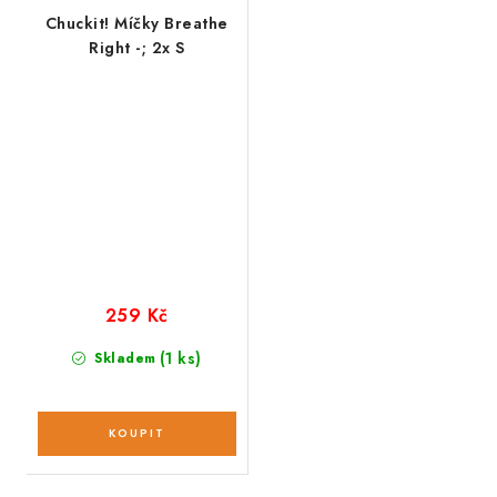
Chuckit! Míčky Breathe
Right -; 2x S
259 Kč
(1 ks)
Skladem