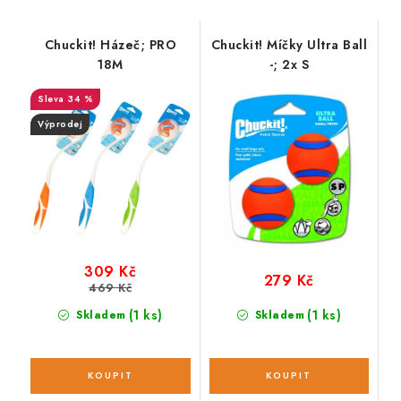
Chuckit! Házeč; PRO
Chuckit! Míčky Ultra Ball
18M
-; 2x S
34 %
Výprodej
309 Kč
279 Kč
469 Kč
(1 ks)
(1 ks)
Skladem
Skladem