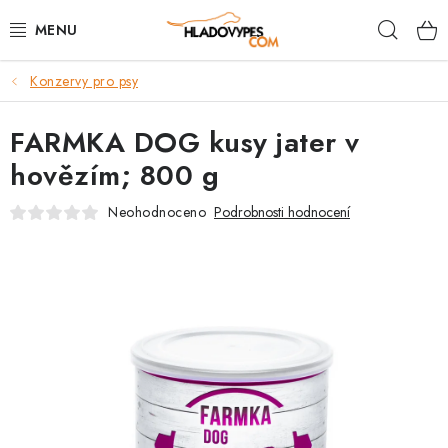
Přejít
Hleda
na
obsah
Konzervy pro psy
POTŘEBY PRO PSY
FARMKA DOG kusy jater v
TAMI PŘEPRAVNÍ BOXY
hovězím; 800 g
SPORT SE PSEM
Neohodnoceno
Podrobnosti hodnocení
BACK ON TRACK
FAQ
VĚRNOSTNÍ PROGRAM
ZNAČKY