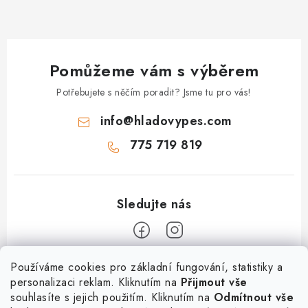
Pomůžeme vám s výběrem
Potřebujete s něčím poradit? Jsme tu pro vás!
info
@
hladovypes.com
775 719 819
Z
Používáme cookies pro základní fungování, statistiky a
personalizaci reklam. Kliknutím na
Přijmout vše
á
souhlasíte s jejich použitím. Kliknutím na
Odmítnout vše
Informace
p