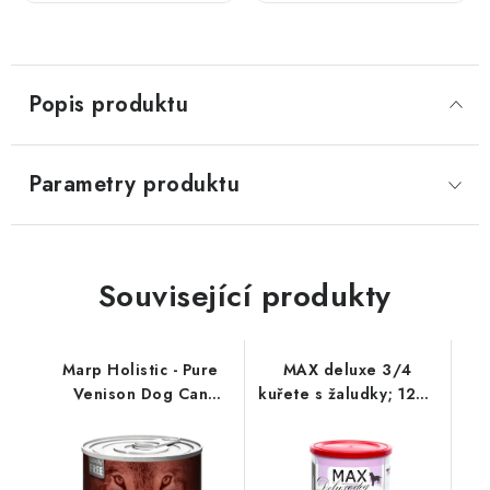
800 g
hovězím;
800 g
Popis produktu
Parametry produktu
Související produkty
Marp Holistic - Pure
MAX deluxe 3/4
Venison Dog Can
kuřete s žaludky; 1200
Food; 800 g
g