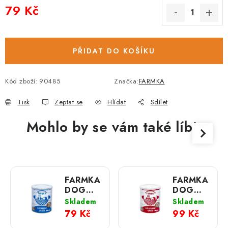
79 Kč
Měrná cena:
PŘIDAT DO KOŠÍKU
Kód zboží:
90485
Značka:
FARMKA
Tisk
Zeptat se
Hlídat
Sdílet
Mohlo by se vám také líbit
FARMKA
FARMKA
DOG
DOG
kusy
kusy
Skladem
Skladem
lososa v
svaloviny
79 Kč
99 Kč
hovězím;
v