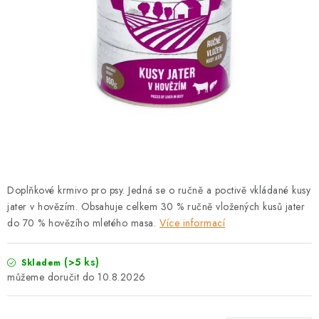
PRODEJNA
BLOG
SLUŽBY
VÝMĚNA, VRÁCENÍ A REKLAMACE
O nás
Kontakty
Doprava a platba
Výměna, vrácení a reklamace
Obchodní podmínky
Doplňkové krmivo pro psy. Jedná se o ručně a poctivě vkládané kusy
Podmínky ochrany osobních údajů
jater v hovězím. Obsahuje celkem 30 % ručně vložených kusů jater
Zásady použivání souboru cookies
Hodnocení obchodu
do 70 % hovězího mletého masa.
Více informací
FAQ
(>5 ks)
Skladem
10.8.2026