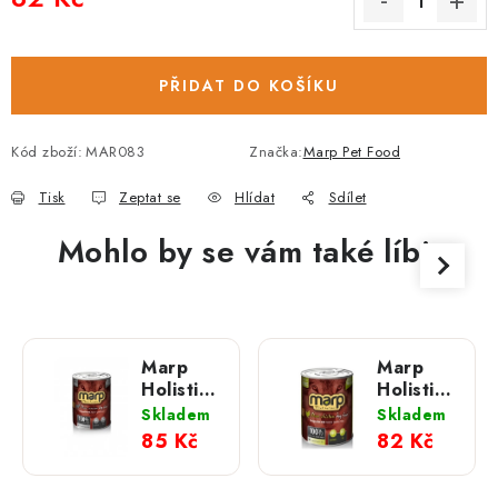
Měrná cena:
PŘIDAT DO KOŠÍKU
Kód zboží:
MAR083
Značka:
Marp Pet Food
Tisk
Zeptat se
Hlídat
Sdílet
Mohlo by se vám také líbit
Marp
Marp
Holistic -
Holistic -
Pure
Pure
Skladem
Skladem
Venison
Chicken
85 Kč
82 Kč
Dog Can
Dog Can
Food;
Food;