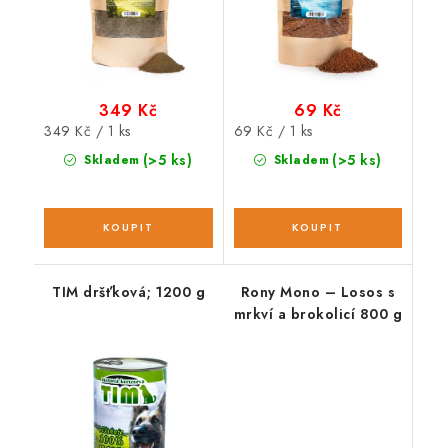
349 Kč
69 Kč
Měrná
Měrná
349 Kč / 1 ks
69 Kč / 1 ks
cena:
cena:
(>5 ks)
(>5 ks)
Skladem
Skladem
TIM dršťková; 1200 g
Rony Mono – Losos s
mrkví a brokolicí 800 g