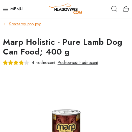
Přejít
Hleda
na
obsah
Konzervy pro psy
POTŘEBY PRO PSY
Marp Holistic - Pure Lamb Dog
TAMI PŘEPRAVNÍ BOXY
Can Food; 400 g
SPORT SE PSEM
4 hodnocení
Podrobnosti hodnocení
BACK ON TRACK
FAQ
VĚRNOSTNÍ PROGRAM
ZNAČKY