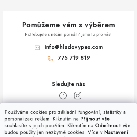
Pomůžeme vám s výběrem
Potřebujete s něčím poradit? Jsme tu pro vás!
info
@
hladovypes.com
775 719 819
Z
Používáme cookies pro základní fungování, statistiky a
personalizaci reklam. Kliknutím na
Přijmout vše
á
souhlasíte s jejich použitím. Kliknutím na
Odmítnout vše
Informace
p
budou použity jen nezbytné cookies. Více v
Nastavení
.