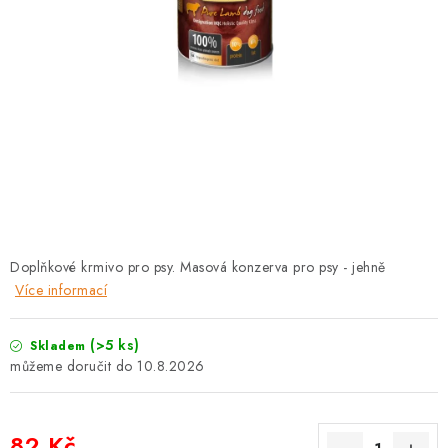
PRODEJNA
BLOG
SLUŽBY
VÝMĚNA, VRÁCENÍ A REKLAMACE
O nás
Kontakty
Doprava a platba
Výměna, vrácení a reklamace
Obchodní podmínky
Doplňkové krmivo pro psy.
Masová konzerva pro psy - jehně
Podmínky ochrany osobních údajů
Více informací
Zásady použivání souboru cookies
Hodnocení obchodu
FAQ
(>5 ks)
Skladem
10.8.2026
82 Kč