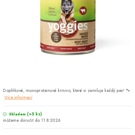
PRODEJNA
BLOG
SLUŽBY
VÝMĚNA, VRÁCENÍ A REKLAMACE
O nás
Kontakty
Doprava a platba
Výměna, vrácení a reklamace
Obchodní podmínky
Podmínky ochrany osobních údajů
Doplňkové, monoproteinové krmivo, které si zamiluje každý pes! 🐾
Zásady použivání souboru cookies
Hodnocení obchodu
Více informací
FAQ
(>5 ks)
Skladem
11.8.2026