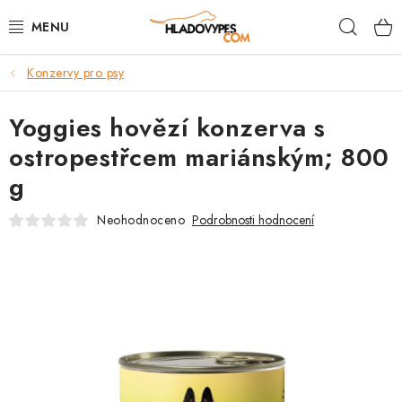
Přejít
Hleda
na
obsah
Konzervy pro psy
POTŘEBY PRO PSY
Yoggies hovězí konzerva s
TAMI PŘEPRAVNÍ BOXY
ostropestřcem mariánským; 800
SPORT SE PSEM
g
BACK ON TRACK
Neohodnoceno
Podrobnosti hodnocení
FAQ
VĚRNOSTNÍ PROGRAM
ZNAČKY