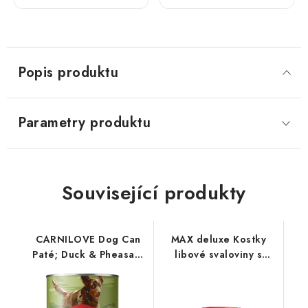
800 g
a
jáhlami;
800 g
Popis produktu
Parametry produktu
Související produkty
CARNILOVE Dog Can
MAX deluxe Kostky
Paté; Duck & Pheasant
libové svaloviny s
400 g
králíkem; 800 g