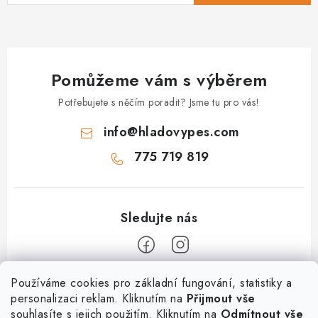
Pomůžeme vám s výběrem
Potřebujete s něčím poradit? Jsme tu pro vás!
info
@
hladovypes.com
775 719 819
Z
Používáme cookies pro základní fungování, statistiky a
personalizaci reklam. Kliknutím na
Přijmout vše
á
souhlasíte s jejich použitím. Kliknutím na
Odmítnout vše
Informace