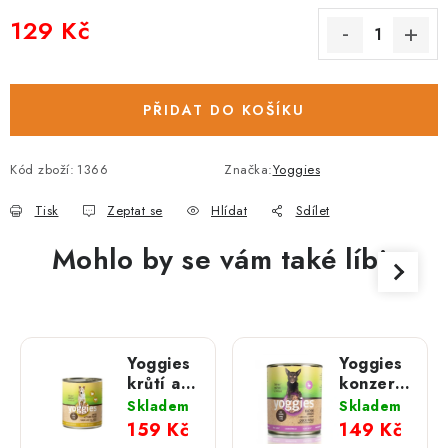
129 Kč
Měrná cena:
PŘIDAT DO KOŠÍKU
Kód zboží:
1366
Značka:
Yoggies
Tisk
Zeptat se
Hlídat
Sdílet
Mohlo by se vám také líbit
Yoggies
Yoggies
krůtí a
konzerva
telecí
kachní
Skladem
Skladem
konzerva
maso s
159 Kč
149 Kč
s jablky;
hruškou