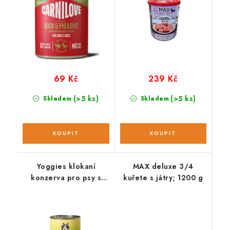
69 Kč
239 Kč
(>5 ks)
(>5 ks)
Skladem
Skladem
Yoggies klokaní
MAX deluxe 3/4
konzerva pro psy s
kuřete s játry; 1200 g
dýní a topinamburem;
800 g