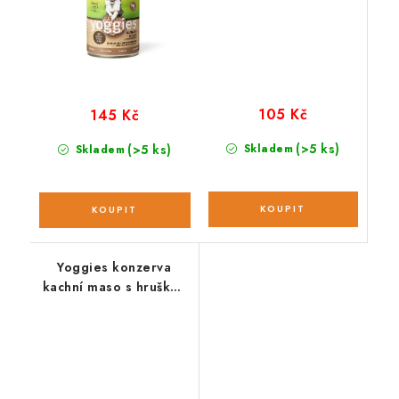
105 Kč
145 Kč
(>5 ks)
(>5 ks)
Skladem
Skladem
Yoggies konzerva
kachní maso s hruškou
a jáhlami; 400 g