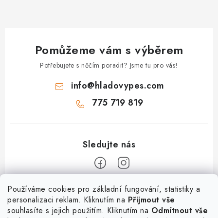
Pomůžeme vám s výběrem
Potřebujete s něčím poradit? Jsme tu pro vás!
info
@
hladovypes.com
775 719 819
Z
Používáme cookies pro základní fungování, statistiky a
personalizaci reklam. Kliknutím na
Přijmout vše
á
souhlasíte s jejich použitím. Kliknutím na
Odmítnout vše
Informace
p