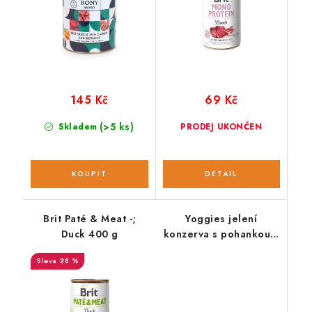
145 Kč
69 Kč
(>5 ks)
Skladem
PRODEJ UKONČEN
Brit Paté & Meat -;
Yoggies jelení
Duck 400 g
konzerva s pohankou a
brusinkami; 800g
28 %