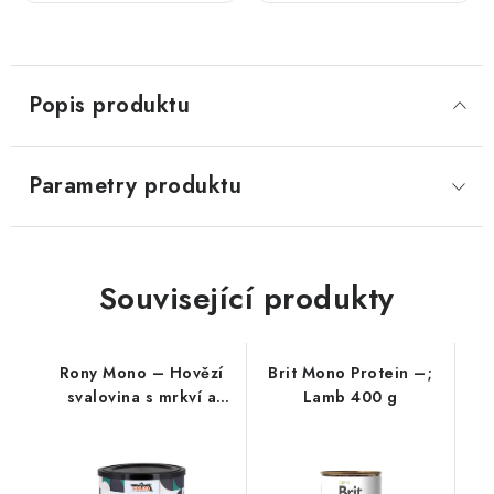
se
se
srdcem;
zvěřinou;
800 g
800 g
Popis produktu
Parametry produktu
Související produkty
Rony Mono – Hovězí
Brit Mono Protein –;
svalovina s mrkví a
Lamb 400 g
řepou 800 g