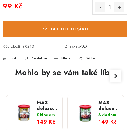
99 Kč
Měrná cena:
PŘIDAT DO KOŠÍKU
Kód zboží:
90210
Značka:
MAX
Tisk
Zeptat se
Hlídat
Sdílet
Mohlo by se vám také líbit
MAX
MAX
deluxe
deluxe
Kostky
Kostky
Skladem
Skladem
libové
libové
149 Kč
149 Kč
svaloviny
svaloviny