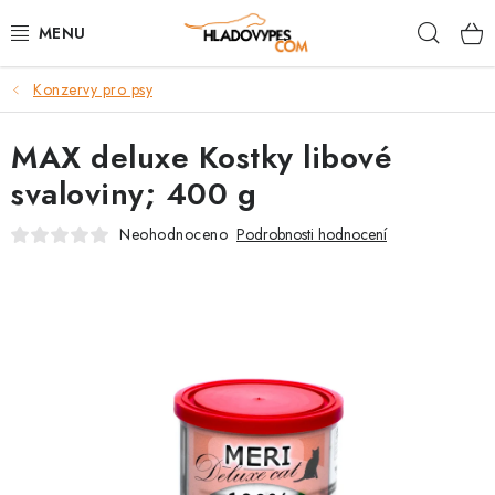
Přejít
Hleda
na
obsah
Konzervy pro psy
POTŘEBY PRO PSY
MAX deluxe Kostky libové
TAMI PŘEPRAVNÍ BOXY
svaloviny; 400 g
SPORT SE PSEM
Neohodnoceno
Podrobnosti hodnocení
BACK ON TRACK
FAQ
VĚRNOSTNÍ PROGRAM
ZNAČKY