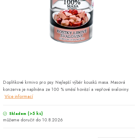
PRODEJNA
BLOG
SLUŽBY
VÝMĚNA, VRÁCENÍ A REKLAMACE
O nás
Kontakty
Doprava a platba
Výměna, vrácení a reklamace
Obchodní podmínky
Doplňkové krmivo pro psy. Nejlepší výběr kousků masa. Masová
Podmínky ochrany osobních údajů
konzerva je naplněna ze 100 % směsí hovězí a vepřové svaloviny.
Zásady použivání souboru cookies
Hodnocení obchodu
Více informací
FAQ
(>5 ks)
Skladem
10.8.2026