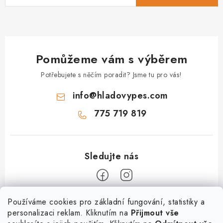
ý
p
i
s
Pomůžeme vám s výběrem
u
Potřebujete s něčím poradit? Jsme tu pro vás!
info
@
hladovypes.com
775 719 819
Z
Používáme cookies pro základní fungování, statistiky a
personalizaci reklam. Kliknutím na
Přijmout vše
á