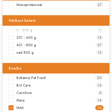
PRODEJNA
Monoproteinové
27
BLOG
Velikost balení
SLUŽBY
0 - 200 g
0
201 - 400 g
15
VÝMĚNA, VRÁCENÍ A REKLAMACE
401 - 800 g
27
nad 800 g
12
O nás
Kontakty
Doprava a platba
Výměna, vrácení a reklamace
Obchodní podmínky
Značka
Podmínky ochrany osobních údajů
Zásady použivání souboru cookies
Hodnocení obchodu
Bohemia Pet Food
20
FAQ
Brit Care
16
Carnilove
6
Marp
16
MAX
54