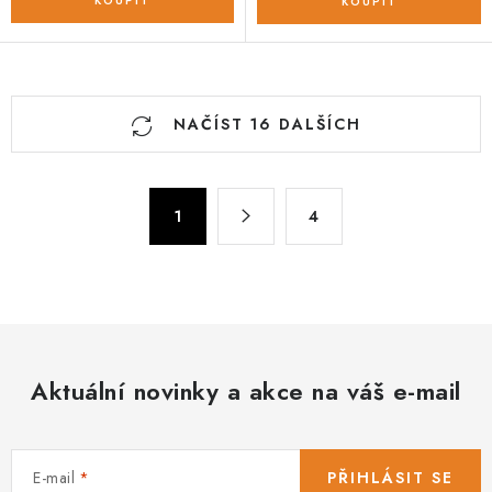
O
NAČÍST 16 DALŠÍCH
v
l
á
S
d
1
4
t
a
r
c
á
n
í
k
p
o
r
v
Aktuální novinky a akce na váš e-mail
v
á
k
n
y
í
v
E-mail
PŘIHLÁSIT SE