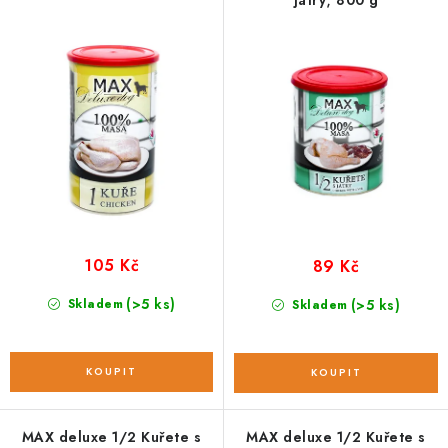
játry; 800 g
k
u
t
k
ů
t
ů
105 Kč
89 Kč
(>5 ks)
Skladem
(>5 ks)
Skladem
MAX deluxe 1/2 Kuřete s
MAX deluxe 1/2 Kuřete s