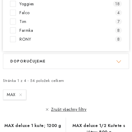
Yoggies
18
Falco
4
Tim
7
Farmka
8
RONY
8
V
Ř
DOPORUČUJEME
ý
a
p
z
i
e
Stránka
1
z
4
-
54
položek celkem
s
n
MAX
p
í
r
p
Zrušit všechny filtry
o
r
d
o
MAX deluxe 1 kuře; 1200 g
MAX deluxe 1/2 Kuřete s
u
d