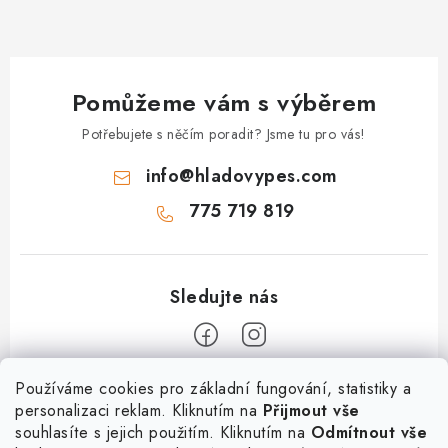
Pomůžeme vám s výběrem
Potřebujete s něčím poradit? Jsme tu pro vás!
info
@
hladovypes.com
775 719 819
Z
Používáme cookies pro základní fungování, statistiky a
personalizaci reklam. Kliknutím na
Přijmout vše
á
souhlasíte s jejich použitím. Kliknutím na
Odmítnout vše
Informace
p