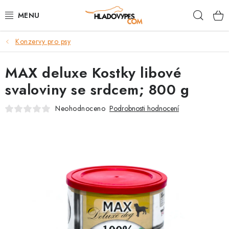
Přejít
Hleda
na
obsah
Konzervy pro psy
POTŘEBY PRO PSY
MAX deluxe Kostky libové
TAMI PŘEPRAVNÍ BOXY
svaloviny se srdcem; 800 g
SPORT SE PSEM
Neohodnoceno
Podrobnosti hodnocení
BACK ON TRACK
FAQ
VĚRNOSTNÍ PROGRAM
ZNAČKY