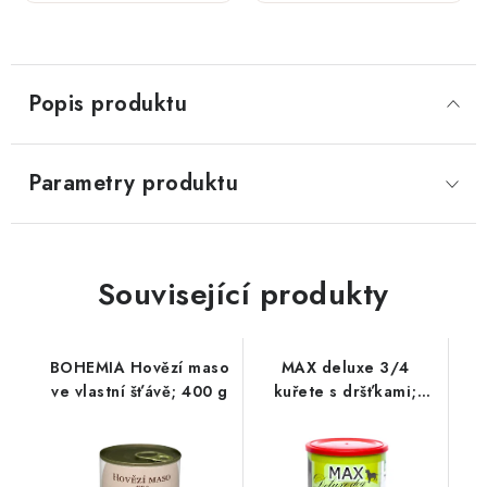
800 g
se
zvěřinou;
800 g
Popis produktu
Parametry produktu
Související produkty
BOHEMIA Hovězí maso
MAX deluxe 3/4
ve vlastní šťávě; 400 g
kuřete s dršťkami;
1200 g