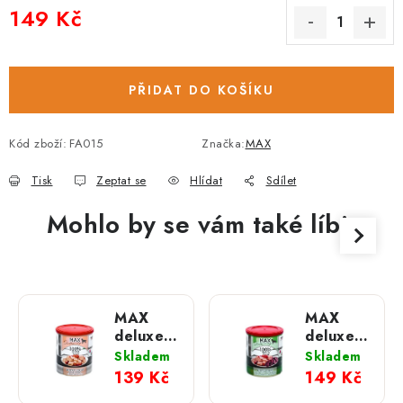
149 Kč
Měrná cena:
PŘIDAT DO KOŠÍKU
Kód zboží:
FA015
Značka:
MAX
Tisk
Zeptat se
Hlídat
Sdílet
Mohlo by se vám také líbit
MAX
MAX
deluxe
deluxe
Kostky
Kostky
Skladem
Skladem
libové
libové
139 Kč
149 Kč
svaloviny;
svaloviny