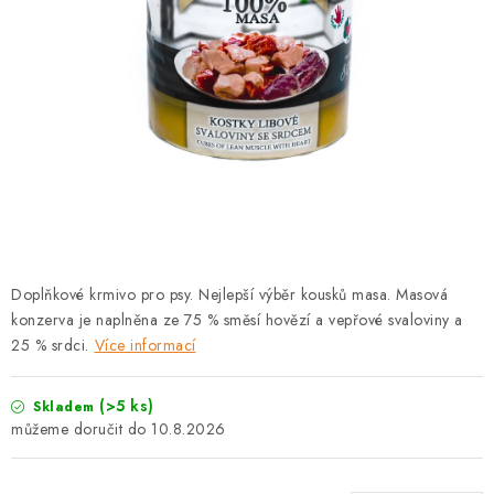
PRODEJNA
BLOG
SLUŽBY
VÝMĚNA, VRÁCENÍ A REKLAMACE
O nás
Kontakty
Doprava a platba
Výměna, vrácení a reklamace
Obchodní podmínky
Doplňkové krmivo pro psy. Nejlepší výběr kousků masa. Masová
Podmínky ochrany osobních údajů
konzerva je naplněna ze 75 % směsí hovězí a vepřové svaloviny a
Zásady použivání souboru cookies
Hodnocení obchodu
25 % srdci.
Více informací
FAQ
(>5 ks)
Skladem
10.8.2026