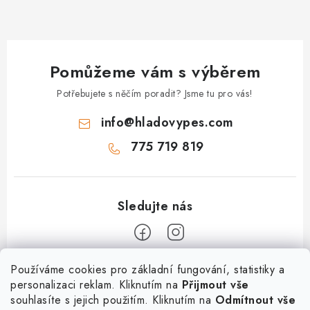
Pomůžeme vám s výběrem
Potřebujete s něčím poradit? Jsme tu pro vás!
info
@
hladovypes.com
775 719 819
Z
Používáme cookies pro základní fungování, statistiky a
personalizaci reklam. Kliknutím na
Přijmout vše
á
souhlasíte s jejich použitím. Kliknutím na
Odmítnout vše
Informace