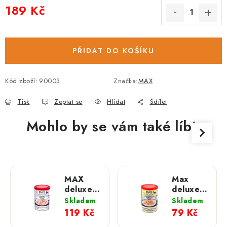
189 Kč
Měrná cena:
PŘIDAT DO KOŠÍKU
Kód zboží:
90003
Značka:
MAX
Tisk
Zeptat se
Hlídat
Sdílet
Mohlo by se vám také líbit
MAX
Max
deluxe
deluxe
Krůtí
Kuřecí
Skladem
Skladem
svalovina
svalovina
119 Kč
79 Kč
bez
bez