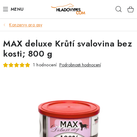
Přejít
Hleda
na
obsah
Konzervy pro psy
POTŘEBY PRO PSY
MAX deluxe Krůtí svalovina bez
TAMI PŘEPRAVNÍ BOXY
kosti; 800 g
SPORT SE PSEM
1 hodnocení
Podrobnosti hodnocení
BACK ON TRACK
FAQ
VĚRNOSTNÍ PROGRAM
ZNAČKY