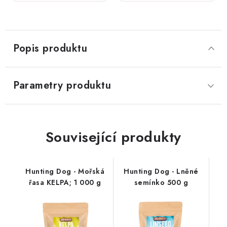
kosti;
kosti;
400 g
400 g
Popis produktu
Parametry produktu
Související produkty
Hunting Dog - Mořská
Hunting Dog - Lněné
řasa KELPA; 1 000 g
semínko 500 g