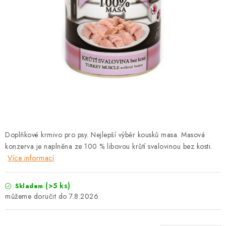
PRODEJNA
BLOG
SLUŽBY
VÝMĚNA, VRÁCENÍ A REKLAMACE
O nás
Kontakty
Doprava a platba
Výměna, vrácení a reklamace
Obchodní podmínky
Doplňkové krmivo pro psy. Nejlepší výběr kousků masa. Masová
Podmínky ochrany osobních údajů
konzerva je naplněna ze 100 % libovou krůtí svalovinou bez kosti.
Zásady použivání souboru cookies
Hodnocení obchodu
Více informací
FAQ
(>5 ks)
Skladem
7.8.2026