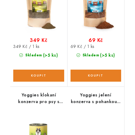
349 Kč
69 Kč
Měrná
Měrná
349 Kč / 1 ks
69 Kč / 1 ks
cena:
cena:
(>5 ks)
(>5 ks)
Skladem
Skladem
Yoggies klokaní
Yoggies jelení
konzerva pro psy s
konzerva s pohankou a
dýní a topinamburem;
brusinkami; 800g
400 g