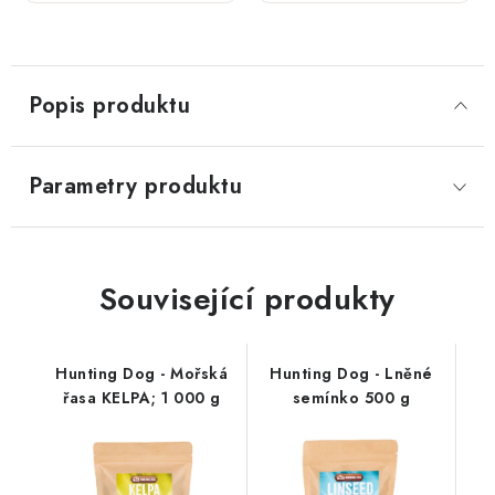
kosti;
800 g
400 g
Popis produktu
Parametry produktu
Související produkty
Hunting Dog - Mořská
Hunting Dog - Lněné
řasa KELPA; 1 000 g
semínko 500 g