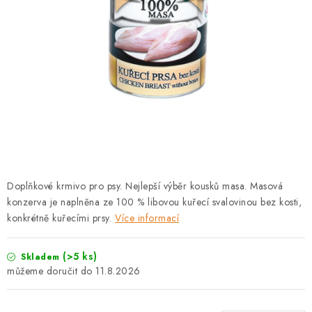
PRODEJNA
BLOG
SLUŽBY
VÝMĚNA, VRÁCENÍ A REKLAMACE
O nás
Kontakty
Doprava a platba
Výměna, vrácení a reklamace
Obchodní podmínky
Doplňkové krmivo pro psy. Nejlepší výběr kousků masa. Masová
Podmínky ochrany osobních údajů
konzerva je naplněna ze 100 % libovou kuřecí svalovinou bez kosti,
Zásady použivání souboru cookies
Hodnocení obchodu
konkrétně kuřecími prsy.
Více informací
FAQ
(>5 ks)
Skladem
11.8.2026