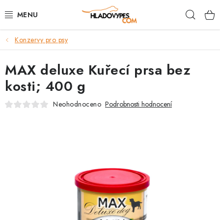
Přejít
Hleda
na
obsah
Konzervy pro psy
POTŘEBY PRO PSY
MAX deluxe Kuřecí prsa bez
TAMI PŘEPRAVNÍ BOXY
kosti; 400 g
SPORT SE PSEM
Neohodnoceno
Podrobnosti hodnocení
BACK ON TRACK
FAQ
VĚRNOSTNÍ PROGRAM
ZNAČKY