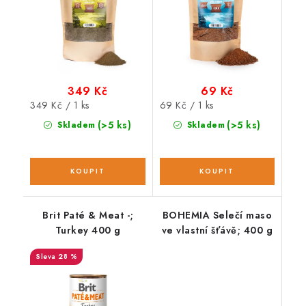
349 Kč
69 Kč
Měrná
Měrná
349 Kč / 1 ks
69 Kč / 1 ks
cena:
cena:
(>5 ks)
(>5 ks)
Skladem
Skladem
Brit Paté & Meat -;
BOHEMIA Selečí maso
Turkey 400 g
ve vlastní šťávě; 400 g
28 %