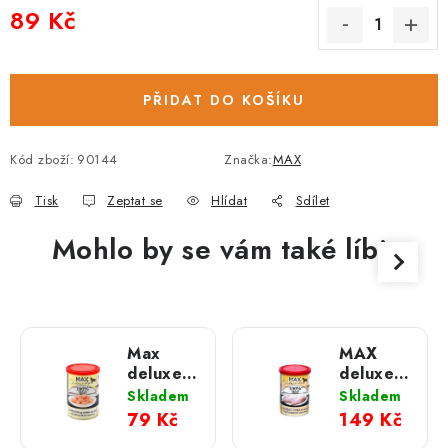
89 Kč
Měrná cena:
PŘIDAT DO KOŠÍKU
Kód zboží:
90144
Značka:
MAX
Tisk
Zeptat se
Hlídat
Sdílet
Mohlo by se vám také líbit
Max
MAX
deluxe
deluxe
Kuřecí
Kuřecí
Skladem
Skladem
svalovina
prsa bez
79 Kč
149 Kč
bez
kosti;