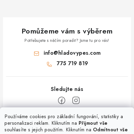
Pomůžeme vám s výběrem
Potřebujete s něčím poradit? Jsme tu pro vás!
info
@
hladovypes.com
775 719 819
Z
Používáme cookies pro základní fungování, statistiky a
personalizaci reklam. Kliknutím na
Přijmout vše
á
souhlasíte s jejich použitím. Kliknutím na
Odmítnout vše
Informace