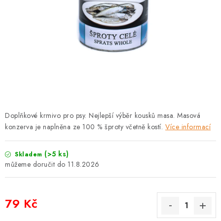
PRODEJNA
BLOG
SLUŽBY
VÝMĚNA, VRÁCENÍ A REKLAMACE
O nás
Kontakty
Doprava a platba
Doplňkové krmivo pro psy. Nejlepší výběr kousků masa. Masová
Výměna, vrácení a reklamace
Obchodní podmínky
konzerva je naplněna ze 100 % šproty včetně kostí.
Více informací
Podmínky ochrany osobních údajů
Zásady použivání souboru cookies
Hodnocení obchodu
(>5 ks)
Skladem
11.8.2026
FAQ
79 Kč
Měrná cena: