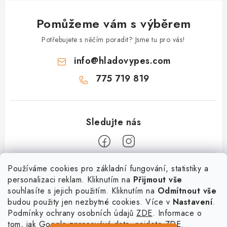
Pomůžeme vám s výběrem
Potřebujete s něčím poradit? Jsme tu pro vás!
info
@
hladovypes.com
775 719 819
Z
Používáme cookies pro základní fungování, statistiky a
personalizaci reklam. Kliknutím na
Přijmout vše
á
souhlasíte s jejich použitím. Kliknutím na
Odmítnout vše
Informace
p
budou použity jen nezbytné cookies. Více v
Nastavení
.
a
Podmínky ochrany osobních údajů
ZDE
. Informace o
O nás
Služby
t
tom, jak Google zpracovává data, najdete
ZDE.