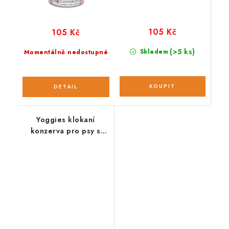
105 Kč
105 Kč
(>5 ks)
Skladem
Momentálně nedostupné
Yoggies klokaní
konzerva pro psy s
dýní a topinamburem;
200 g