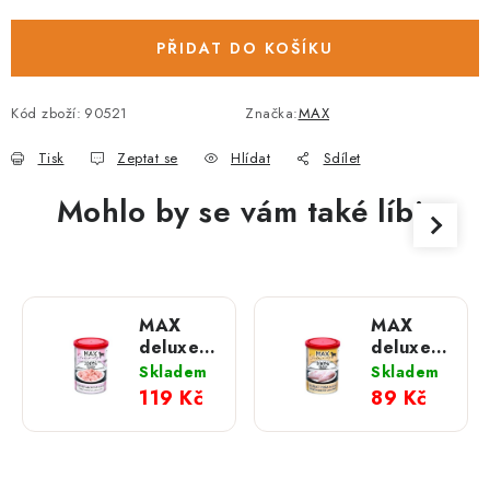
PŘIDAT DO KOŠÍKU
Kód zboží:
90521
Značka:
MAX
Tisk
Zeptat se
Hlídat
Sdílet
Mohlo by se vám také líbit
MAX
MAX
deluxe
deluxe
Krůtí
Kuřecí
Skladem
Skladem
svalovina
prsa bez
119 Kč
89 Kč
bez
kosti;
kosti;
400 g
400 g