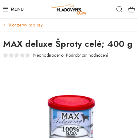
Přejít
Hleda
na
obsah
Konzervy pro psy
POTŘEBY PRO PSY
MAX deluxe Šproty celé; 400 g
TAMI PŘEPRAVNÍ BOXY
Neohodnoceno
Podrobnosti hodnocení
SPORT SE PSEM
BACK ON TRACK
FAQ
VĚRNOSTNÍ PROGRAM
ZNAČKY