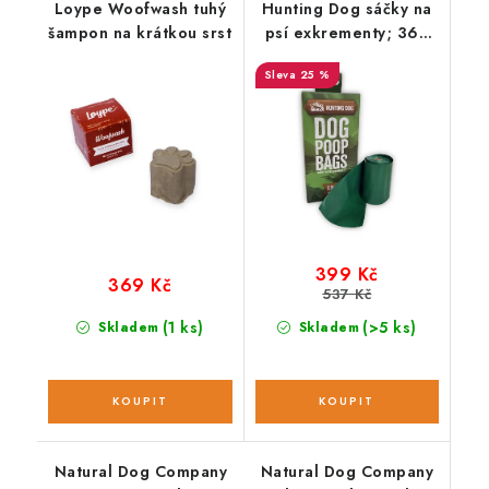
Loype Woofwash tuhý
Hunting Dog sáčky na
šampon na krátkou srst
psí exkrementy; 360
ks / 24 rolí
25 %
399 Kč
369 Kč
537 Kč
(1 ks)
(>5 ks)
Skladem
Skladem
Natural Dog Company
Natural Dog Company