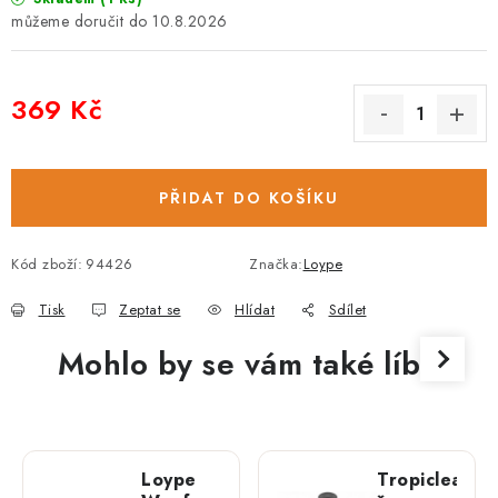
10.8.2026
369 Kč
Měrná cena:
PŘIDAT DO KOŠÍKU
Kód zboží:
94426
Značka:
Loype
Tisk
Zeptat se
Hlídat
Sdílet
Mohlo by se vám také líbit
Loype
Tropiclean