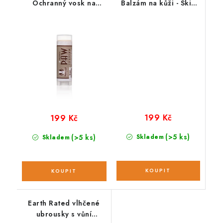
Ochranný vosk na
Balzám na kůži - Skin
tlapky - Paw tection;
Soother ; cestovní
cestovní balení 4,5 ml
balení 4,5 ml
199 Kč
199 Kč
(>5 ks)
(>5 ks)
Skladem
Skladem
Earth Rated vlhčené
ubrousky s vůní