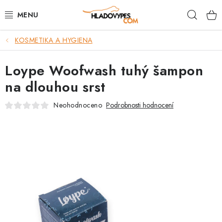
Přejít
Hleda
na
obsah
KOSMETIKA A HYGIENA
POTŘEBY PRO PSY
Loype Woofwash tuhý šampon
TAMI PŘEPRAVNÍ BOXY
na dlouhou srst
SPORT SE PSEM
Neohodnoceno
Podrobnosti hodnocení
BACK ON TRACK
FAQ
VĚRNOSTNÍ PROGRAM
ZNAČKY