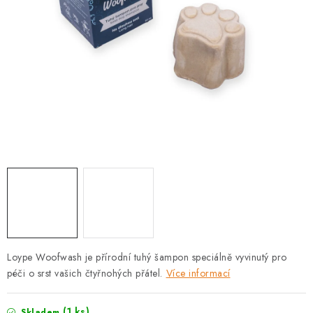
PRODEJNA
BLOG
SLUŽBY
VÝMĚNA, VRÁCENÍ A REKLAMACE
O nás
Kontakty
Doprava a platba
Výměna, vrácení a reklamace
Obchodní podmínky
Podmínky ochrany osobních údajů
Zásady použivání souboru cookies
Hodnocení obchodu
FAQ
Loype Woofwash je přírodní tuhý šampon speciálně vyvinutý pro
péči o srst vašich čtyřnohých přátel.
Více informací
(1 ks)
Skladem