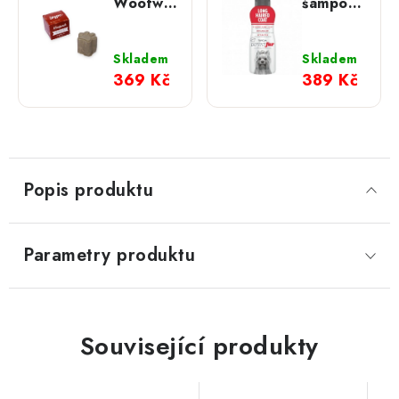
Woofwash
šampon;
tuhý
na
šampon
dlouhou
na
srst pro
Skladem
Skladem
krátkou
psy 473
369 Kč
389 Kč
srst
ml
Popis produktu
Parametry produktu
Související produkty