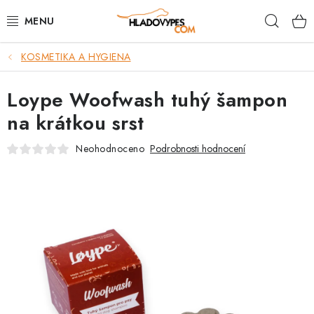
Přejít
Hleda
na
obsah
KOSMETIKA A HYGIENA
POTŘEBY PRO PSY
Loype Woofwash tuhý šampon
TAMI PŘEPRAVNÍ BOXY
na krátkou srst
SPORT SE PSEM
Neohodnoceno
Podrobnosti hodnocení
BACK ON TRACK
FAQ
VĚRNOSTNÍ PROGRAM
ZNAČKY