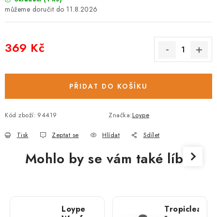
11.8.2026
369 Kč
Měrná cena:
PŘIDAT DO KOŠÍKU
Kód zboží:
94419
Značka:
Loype
Tisk
Zeptat se
Hlídat
Sdílet
Mohlo by se vám také líbit
Loype
Tropiclean