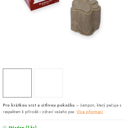
PRODEJNA
BLOG
SLUŽBY
VÝMĚNA, VRÁCENÍ A REKLAMACE
O nás
Kontakty
Doprava a platba
Výměna, vrácení a reklamace
Obchodní podmínky
Podmínky ochrany osobních údajů
Zásady použivání souboru cookies
Hodnocení obchodu
FAQ
Pro krátkou srst a citlivou pokožku
– šampon, který pečuje s
respektem k přírodě i zdraví vašeho psa.
Více informací
(1 ks)
Skladem