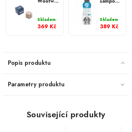
Woofwash
šampon;
tuhý
na
šampon
krátkou
na
srst s
Skladem
Skladem
dlouhou
podsadou
369 Kč
389 Kč
srst
pro psy
473 ml
Popis produktu
Parametry produktu
Související produkty