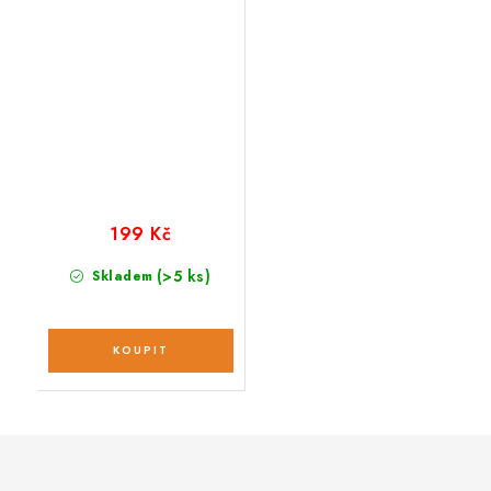
Soother cestovní
balení; 4,5 ml
199 Kč
(>5 ks)
Skladem