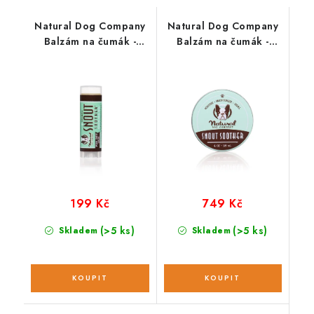
Natural Dog Company
Natural Dog Company
Balzám na čumák -
Balzám na čumák -
Snout soother;
Snout soother; 118 ml
cestovní balení 4,5 ml
199 Kč
749 Kč
(>5 ks)
(>5 ks)
Skladem
Skladem