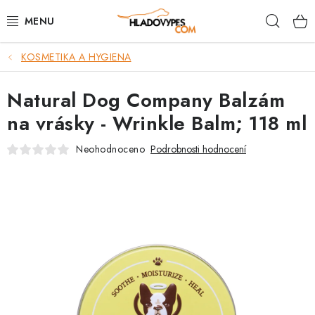
Přejít
Hleda
na
obsah
KOSMETIKA A HYGIENA
POTŘEBY PRO PSY
Natural Dog Company Balzám
TAMI PŘEPRAVNÍ BOXY
na vrásky - Wrinkle Balm; 118 ml
SPORT SE PSEM
Neohodnoceno
Podrobnosti hodnocení
BACK ON TRACK
FAQ
VĚRNOSTNÍ PROGRAM
ZNAČKY