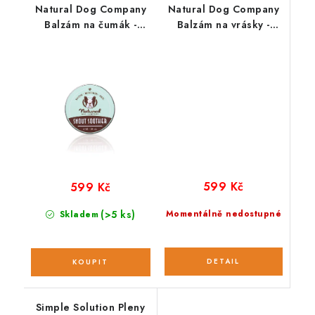
Natural Dog Company
Natural Dog Company
Balzám na čumák -
Balzám na vrásky -
Snout soother; 59 ml
Wrinkle Balm; 59 ml
599 Kč
599 Kč
(>5 ks)
Momentálně nedostupné
Skladem
Simple Solution Pleny