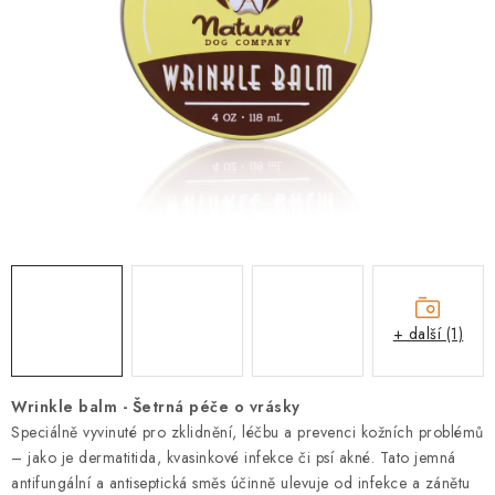
PRODEJNA
BLOG
SLUŽBY
VÝMĚNA, VRÁCENÍ A REKLAMACE
O nás
Kontakty
Doprava a platba
Výměna, vrácení a reklamace
Obchodní podmínky
Podmínky ochrany osobních údajů
+ další (1)
Zásady použivání souboru cookies
Hodnocení obchodu
FAQ
Wrinkle balm - Šetrná péče o vrásky
Speciálně vyvinuté pro zklidnění, léčbu a prevenci kožních problémů
– jako je dermatitida, kvasinkové infekce či psí akné. Tato jemná
antifungální a antiseptická směs účinně ulevuje od infekce a zánětu