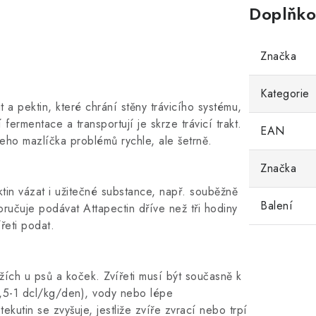
Doplňko
Značka
Kategorie
t a pektin, které chrání stěny trávicího systému,
fermentace a transportují je skrze trávicí trakt.
EAN
eho mazlíčka problémů rychle, ale šetrně.
Značka
tin vázat i užitečné substance, např. souběžně
Balení
ručuje podávat Attapectin dříve než tři hodiny
řeti podat.
žích u psů a koček. Zvířeti musí být současně k
0,5-1 dcl/kg/den), vody nebo lépe
ekutin se zvyšuje, jestliže zvíře zvrací nebo trpí