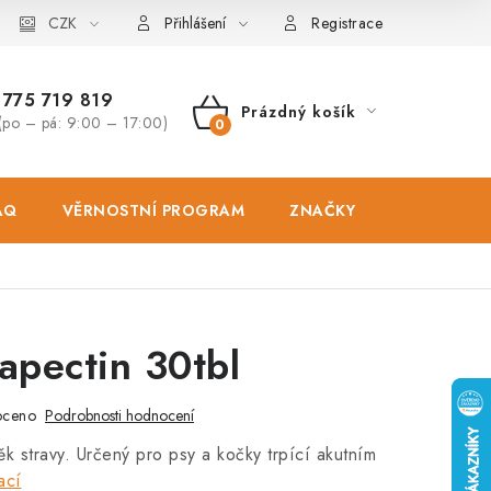
osobních údajů
CZK
Zásady použivání souboru cookies
Hodnocen
Přihlášení
Registrace
775 719 819
Prázdný košík
(po – pá: 9:00 – 17:00)
NÁKUPNÍ
KOŠÍK
AQ
VĚRNOSTNÍ PROGRAM
ZNAČKY
PRODEJNA
apectin 30tbl
oceno
Podrobnosti hodnocení
ěk stravy. Určený pro psy a kočky trpící akutním
ací