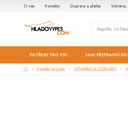
Přejít
O nás
Kontakty
Doprava a platba
Výměna, 
na
obsah
POTŘEBY PRO PSY
TAMI PŘEPRAVNÍ BO
Domů
Potřeby pro psy
VITAMÍNY A DOPLŇKY
M