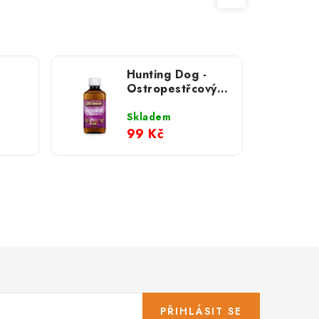
Hunting Dog -
Ostropestřcový
měs
olej; 200 ml
ci
Skladem
99 Kč
PŘIHLÁSIT SE