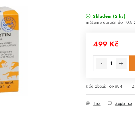
Skladem
(2 ks)
10.8
499 Kč
Měrná cena:
Kód zboží:
169884
Z
Tisk
Zeptat se