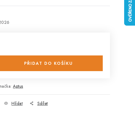
.2026
PŘIDAT DO KOŠÍKU
načka:
Aptus
Hlídat
Sdílet