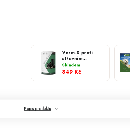
Verm-X proti
střevním
parazitům pro
Skladem
psy; 325 g
849 Kč
Popis produktu