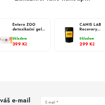
Entero ZOO
CANIS LAB
detoxikační gel;
Recovery
tuba 100 g
proteinová s
pro regenera
Skladem
Skladem
psů
399 Kč
299 Kč
váš e-mail
E-mail