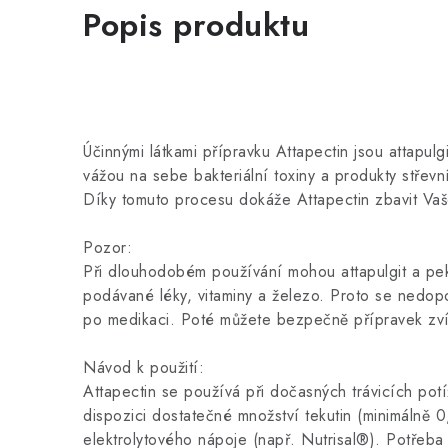
Popis produktu
Účinnými látkami přípravku Attapectin jsou attapulgi
vážou na sebe bakteriální toxiny a produkty střevní 
Díky tomuto procesu dokáže Attapectin zbavit Vaš
Pozor:
Při dlouhodobém používání mohou attapulgit a pek
podávané léky, vitaminy a železo. Proto se nedopo
po medikaci. Poté můžete bezpečně přípravek zví
Návod k použití:
Attapectin se používá při dočasných trávicích potí
dispozici dostatečné množství tekutin (minimálně 
elektrolytového nápoje (např. Nutrisal®). Potřeba t