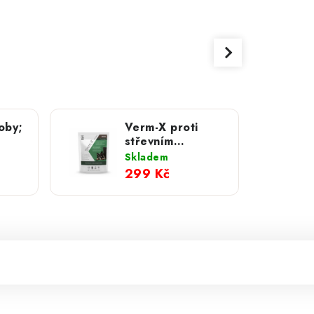
oby;
Verm-X proti
střevním
parazitům pro
Skladem
psy; 100 g
299 Kč