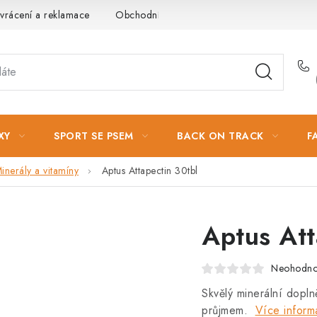
vrácení a reklamace
Obchodní podmínky
Podmínky ochrany 
XY
SPORT SE PSEM
BACK ON TRACK
F
inerály a vitamíny
Aptus Attapectin 30tbl
Aptus Att
Neohodn
Skvělý minerální dopln
průjmem.
Více inform