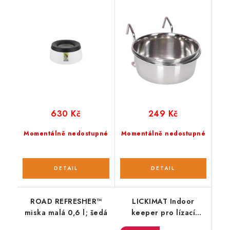
ml
630 Kč
249 Kč
Momentálně nedostupné
Momentálně nedostupné
ROAD REFRESHER™
LICKIMAT Indoor
miska malá 0,6 l; šedá
keeper pro lízací
podložky