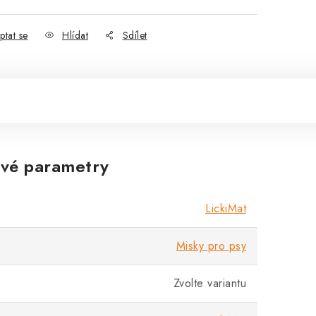
ptat se
Hlídat
Sdílet
vé parametry
LickiMat
Misky pro psy
Zvolte variantu