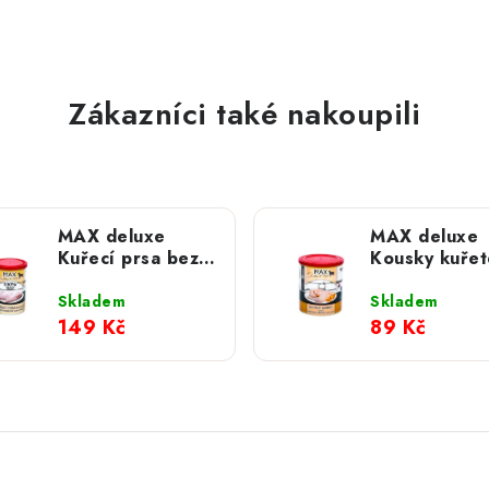
Zákazníci také nakoupili
MAX deluxe
MAX deluxe
Kuřecí prsa bez
Kousky kuřet
kosti; 800 g
mrkví; 800 g
Skladem
Skladem
149 Kč
89 Kč