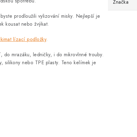
 lidskou spotřebu.
Značka
yste prodloužili vylizování misky. Nejlepší je
mek kousat nebo žvýkat.
ckimat lízací podložky
.
 do mrazáku, ledničky, i do mikrovlnné trouby.
, silikony nebo TPE plasty. Teno kelímek je