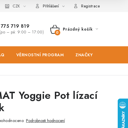
osobních údajů
CZK
Zásady použivání souboru cookies
Hodnocen
Přihlášení
Registrace
775 719 819
Prázdný košík
(po – pá: 9:00 – 17:00)
NÁKUPNÍ
KOŠÍK
AQ
VĚRNOSTNÍ PROGRAM
ZNAČKY
PRODEJNA
AT Yoggie Pot lízací
k
eohodnoceno
Podrobnosti hodnocení