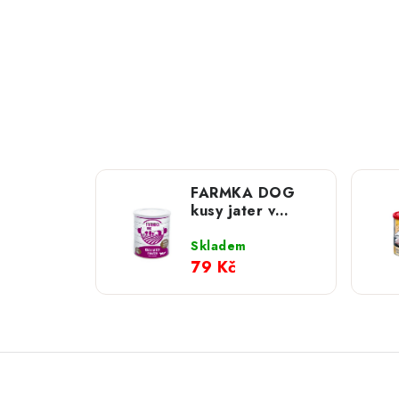
FARMKA DOG
kusy jater v
hovězím; 800 g
Skladem
79 Kč