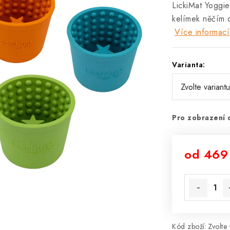
LickiMat Yoggie
kelímek něčím 
Více informací
Varianta:
Pro zobrazení 
od
469
Měrná cena
Kód zboží:
Zvolte 