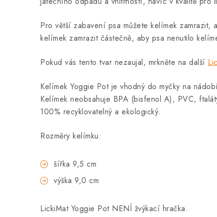
jatečního odpadu a vnitřností, navíc v kvalitě pro
Pro větší zabavení psa můžete kelímek zamrazit, ab
kelímek zamrazit částečně, aby psa nenutilo kelí
Pokud vás tento tvar nezaujal, mrkněte na další
Li
Kelímek Yoggie Pot je vhodný do myčky na nádobí,
Kelímek neobsahuje BPA (bisfenol A), PVC, ftaláty
100% recyklovatelný a ekologický.
Rozměry kelímku:
šířka 9,5 cm
výška 9,0 cm
LickiMat Yoggie Pot NENÍ žvýkací hračka.