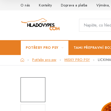
Přejít
O nás
Kontakty
Doprava a platba
Výměna, 
na
obsah
POTŘEBY PRO PSY
TAMI PŘEPRAVNÍ BO
Domů
Potřeby pro psy
MISKY PRO PSY
LICKIMAT