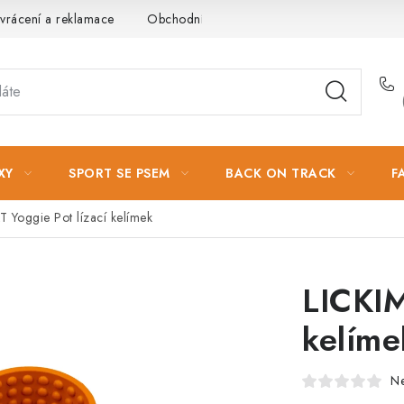
vrácení a reklamace
Obchodní podmínky
Podmínky ochrany 
XY
SPORT SE PSEM
BACK ON TRACK
F
 Yoggie Pot lízací kelímek
LICKIM
kelíme
N