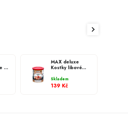
MAX deluxe
e s
Kostky libové
svaloviny s játry;
800 g
Skladem
139 Kč