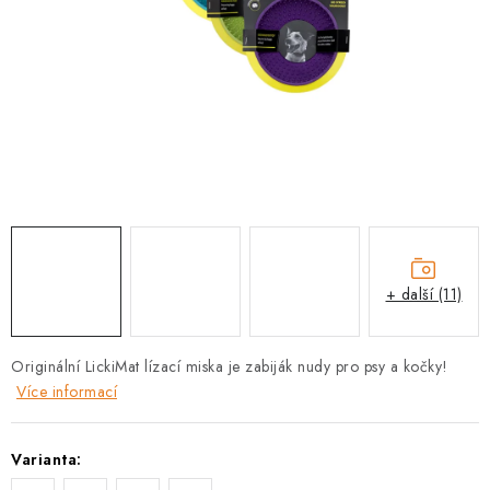
PRODEJNA
BLOG
SLUŽBY
VÝMĚNA, VRÁCENÍ A REKLAMACE
O nás
Kontakty
Doprava a platba
Výměna, vrácení a reklamace
Obchodní podmínky
+ další (11)
Podmínky ochrany osobních údajů
Zásady použivání souboru cookies
Hodnocení obchodu
Originální LickiMat lízací miska je zabiják nudy pro psy a kočky!
FAQ
Více informací
Varianta: