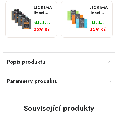
LICKIMAT
LICKIMAT
lízací
lízací
podložka
podložka
BUDDY
BUDDY
Skladem
Skladem
TUFF
LARGE
329 Kč
359 Kč
Popis produktu
Parametry produktu
Související produkty