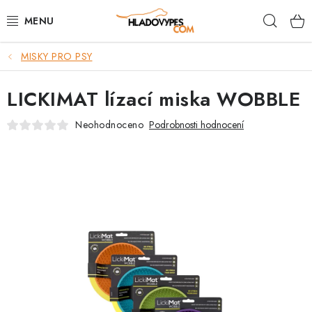
Přejít
Hleda
na
obsah
MISKY PRO PSY
POTŘEBY PRO PSY
LICKIMAT lízací miska WOBBLE
TAMI PŘEPRAVNÍ BOXY
Neohodnoceno
Podrobnosti hodnocení
SPORT SE PSEM
BACK ON TRACK
FAQ
VĚRNOSTNÍ PROGRAM
ZNAČKY