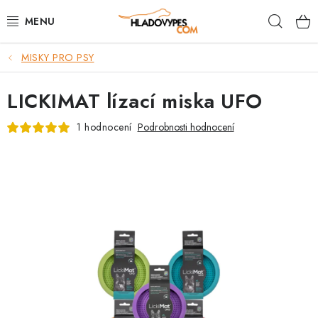
Přejít
Hleda
na
obsah
MISKY PRO PSY
POTŘEBY PRO PSY
LICKIMAT lízací miska UFO
TAMI PŘEPRAVNÍ BOXY
1 hodnocení
Podrobnosti hodnocení
SPORT SE PSEM
BACK ON TRACK
FAQ
VĚRNOSTNÍ PROGRAM
ZNAČKY