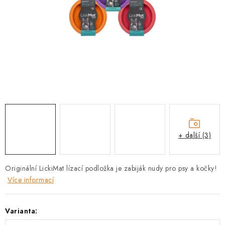
PRODEJNA
BLOG
SLUŽBY
VÝMĚNA, VRÁCENÍ A REKLAMACE
O nás
Kontakty
Doprava a platba
Výměna, vrácení a reklamace
Obchodní podmínky
+ další (3)
Podmínky ochrany osobních údajů
Zásady použivání souboru cookies
Hodnocení obchodu
Originální LickiMat lízací podložka je zabiják nudy pro psy a kočky!
FAQ
Více informací
Varianta: