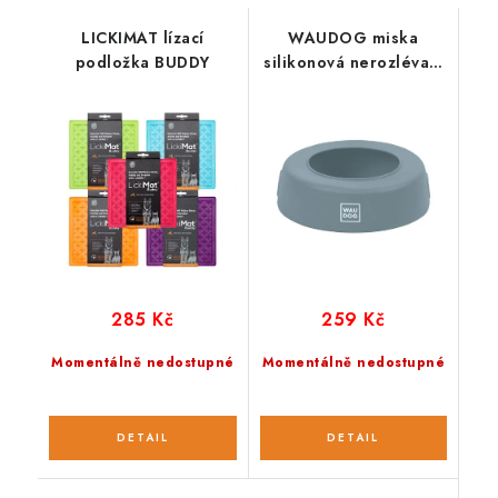
LICKIMAT lízací
WAUDOG miska
podložka BUDDY
silikonová nerozlévací
1l
285 Kč
259 Kč
Momentálně nedostupné
Momentálně nedostupné