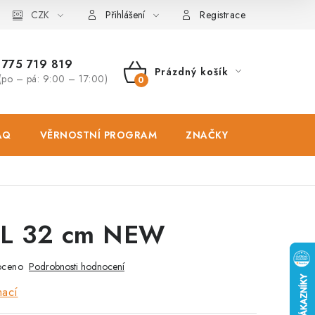
osobních údajů
CZK
Zásady použivání souboru cookies
Hodnocen
Přihlášení
Registrace
775 719 819
Prázdný košík
(po – pá: 9:00 – 17:00)
NÁKUPNÍ
KOŠÍK
AQ
VĚRNOSTNÍ PROGRAM
ZNAČKY
PRODEJNA
 L 32 cm NEW
oceno
Podrobnosti hodnocení
mací