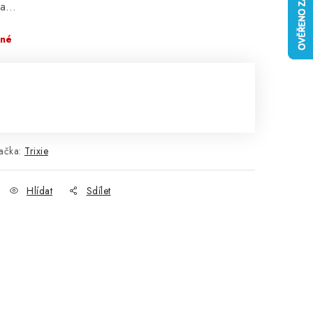
na…
pné
ačka:
Trixie
Hlídat
Sdílet