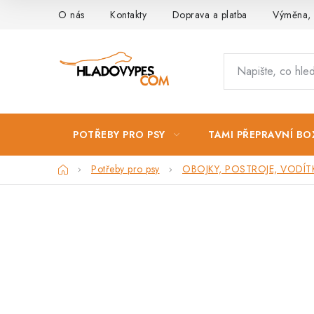
Přejít
O nás
Kontakty
Doprava a platba
Výměna, 
na
obsah
POTŘEBY PRO PSY
TAMI PŘEPRAVNÍ BO
Domů
Potřeby pro psy
OBOJKY, POSTROJE, VODÍT