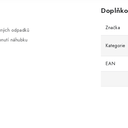
Doplňko
Značka
zených odpadků
pnutí náhubku
Kategorie
EAN