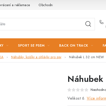
vrácení a reklamace
Obchodní podmínky
Podmínky ochrany 
XY
SPORT SE PSEM
BACK ON TRACK
F
KA
Náhubky, košíky a ohlávky pro psy
Náhubek L 32 cm NEW
Náhubek
Neohodn
Velikost 6.
Více infor