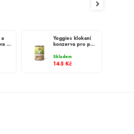
 a
Yoggies klokaní
va s
konzerva pro psy
g
s dýní a
topinamburem;
Skladem
800 g
145 Kč