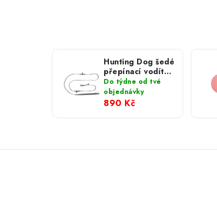
Hunting Dog šedé
přepínací vodítko
s hliníkovou
Do týdne od tvé
karabinou 280
objednávky
cm
890 Kč