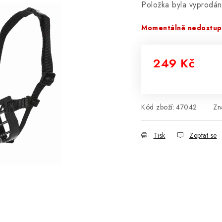
Položka byla vyprodá
Momentálně nedostu
249 Kč
Měrná cena:
Kód zboží:
47042
Zn
Tisk
Zeptat se