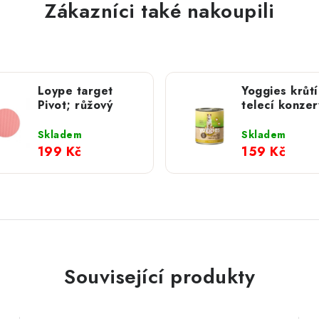
Zákazníci také nakoupili
Loype target
Yoggies krůtí
Pivot; růžový
telecí konzer
jablky; 800 
Skladem
Skladem
199 Kč
159 Kč
Související produkty