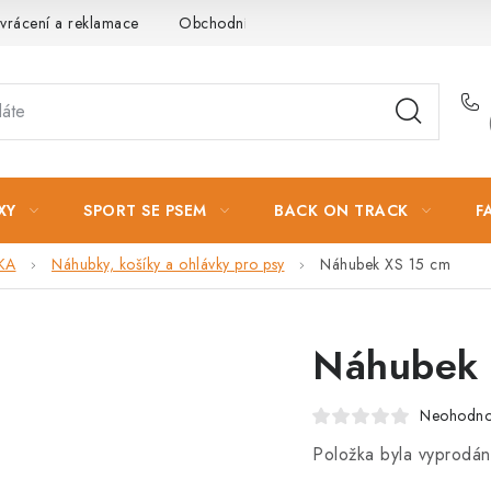
vrácení a reklamace
Obchodní podmínky
Podmínky ochrany 
XY
SPORT SE PSEM
BACK ON TRACK
F
KA
Náhubky, košíky a ohlávky pro psy
Náhubek XS 15 cm
Náhubek 
Neohodn
Položka byla vyprodá