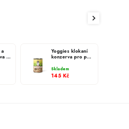
 a
Yoggies klokaní
va s
konzerva pro psy
g
s dýní a
topinamburem;
Skladem
800 g
145 Kč