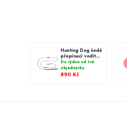
Hunting Dog šedé
přepínací vodítko
s hliníkovou
Do týdne od tvé
karabinou 280
objednávky
cm
890 Kč