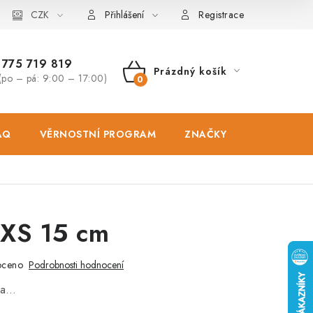
osobních údajů
CZK
Zásady použivání souboru cookies
Hodnocen
Přihlášení
Registrace
775 719 819
Prázdný košík
(po – pá: 9:00 – 17:00)
NÁKUPNÍ
KOŠÍK
AQ
VĚRNOSTNÍ PROGRAM
ZNAČKY
PRODEJNA
XS 15 cm
oceno
Podrobnosti hodnocení
na…