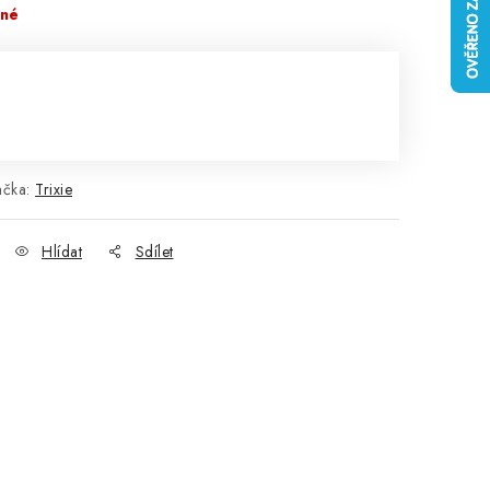
pné
ačka:
Trixie
Hlídat
Sdílet