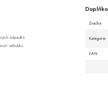
Doplňko
Značka
zených odpadků
Kategorie
pnutí náhubku
EAN