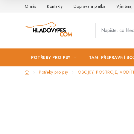
Přejít
O nás
Kontakty
Doprava a platba
Výměna, 
na
obsah
POTŘEBY PRO PSY
TAMI PŘEPRAVNÍ BO
Domů
Potřeby pro psy
OBOJKY, POSTROJE, VODÍT