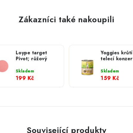
Zákazníci také nakoupili
Loype target
Yoggies krůtí
Pivot; růžový
telecí konzer
jablky; 800 
Skladem
Skladem
199 Kč
159 Kč
Související produkty