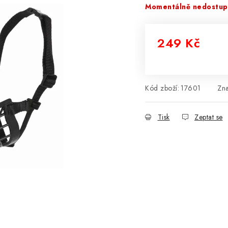
Momentálně nedostu
249 Kč
Měrná cena:
Kód zboží:
17601
Zn
Tisk
Zeptat se