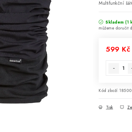
Multifunkční šá
Skladem
(1 
599 Kč
Měrná cena
Kód zboží:
1850
Tisk
Ze