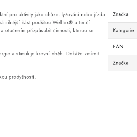
Značka
ktní pro aktivity jako chůze, lyžování nebo jízda
á silnější část
podšitou Welltex®
a tenčí
 a otočením přizpůsobit činnosti, kterou se
Kategorie
EAN
rgie a stimuluje krevní oběh.
Dokáže zmírnit
Značka
okou prodyšností.