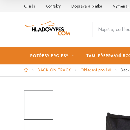
Přejít
O nás
Kontakty
Doprava a platba
Výměna, 
na
obsah
POTŘEBY PRO PSY
TAMI PŘEPRAVNÍ BO
Domů
BACK ON TRACK
Oblečení pro lidi
Back