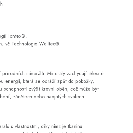
ch
ogií Iontex®.
an, vč
Technologie Welltex®.
 přírodních minerálů.
Minerály zachycují tělesné
u energii, která se odráží zpět do pokožky,
u schopností zvýšit krevní oběh, což může být
ebení, zánětech nebo napjatých svalech.
rálů s vlastnostmi, díky nimž je tkanina