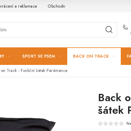
vrácení a reklamace
Obchodní podmínky
Podmínky ochrany 
XY
SPORT SE PSEM
BACK ON TRACK
F
 on Track - Funkční šátek Per4mance
Back o
šátek
N