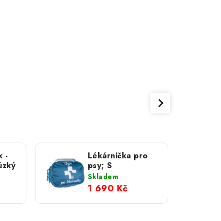
 -
Lékárnička pro
úzký
psy; S
Skladem
1 690 Kč