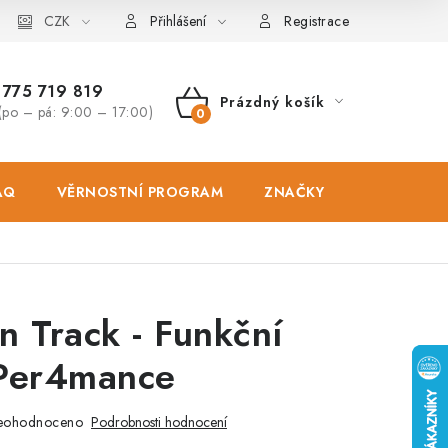
osobních údajů
CZK
Zásady použivání souboru cookies
Hodnocen
Přihlášení
Registrace
775 719 819
Prázdný košík
(po – pá: 9:00 – 17:00)
NÁKUPNÍ
KOŠÍK
AQ
VĚRNOSTNÍ PROGRAM
ZNAČKY
PRODEJNA
n Track - Funkční
 Per4mance
eohodnoceno
Podrobnosti hodnocení