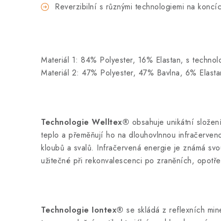
Reverzibilní s různými technologiemi na koncí
Materiál 1: 84% Polyester, 16% Elastan, s technol
Materiál 2: 47% Polyester, 47% Bavlna, 6% Elast
Technologie Welltex®
obsahuje unikátní složení
teplo a přeměňují ho na dlouhovlnnou infračerveno
kloubů a svalů.
Infračervená energie je známá svo
užitečné při rekonvalescenci po zraněních, opotř
Technologie Iontex®
se skládá z reflexních mine