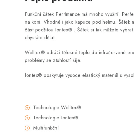
Funkční šátek Per4mance má mnoho využití.
Perfe
na koni.
Vhodné i jako kapuce pod helmu.
Šátek m
část
podšitou Iontex®
.
Šátek si tak můžete vybrat
chystáte dělat.
Welltex® odráží tělesné teplo do infračervené ene
problémy se ztuhlostí šíje.
Iontex® poskytuje vysoce elastický materiál s vys
Technologie Welltex®
Technologie Iontex®
Multifunkční