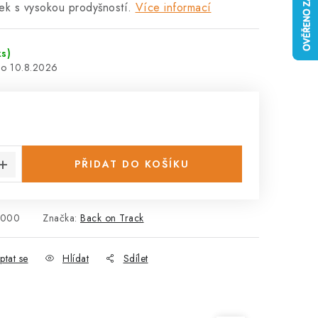
tek s vysokou prodyšností.
Více informací
ks)
10.8.2026
:
PŘIDAT DO KOŠÍKU
0000
Značka:
Back on Track
ptat se
Hlídat
Sdílet