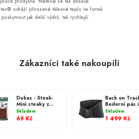
 vysoce prodyšná.
Materiál se tak dokáže
ntex® odráží přirozené tělesné teplo ve formě
oskytnout jak delší výdrž, tak rychlejší
Zákazníci také nakoupili
Dokas - Steak-
Back on Track
Mini steaky z
Bederní pás 
hovězího masa 50
Skladem
Skladem
g
69 Kč
1 499 Kč