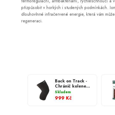
termoregulační, antibakteriální, rychleschnoucí a
přizpůsobit v horkých i studených podmínkách.
Io
dlouhovlnné infračervené energie, která vám může p
regeneraci.
Back on Track -
Chránič kolene
Physio
Skladem
999 Kč