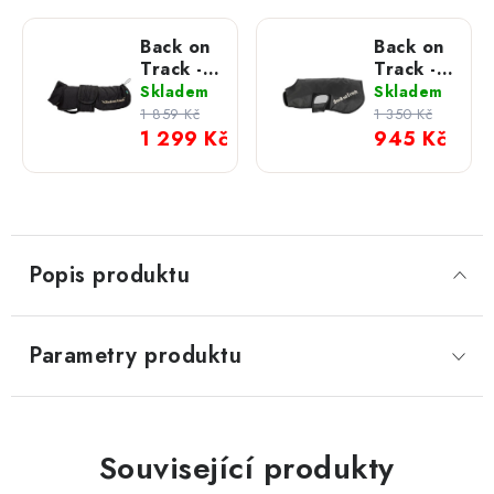
Back on
Back on
Track -
Track -
Dečka
Dečka
Skladem
Skladem
Mesh
Standart
1 859 Kč
1 350 Kč
Buddy
Hugo
1 299 Kč
945 Kč
černá
Popis produktu
Parametry produktu
Související produkty