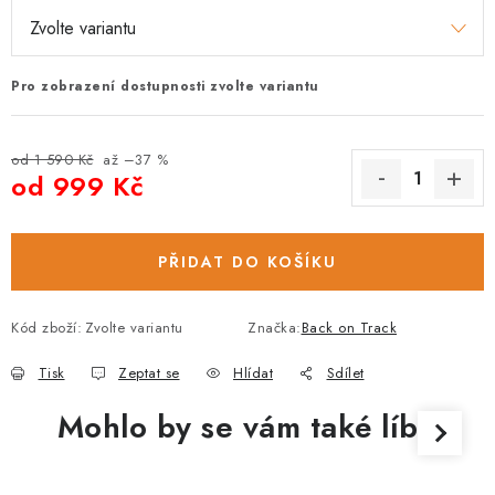
Pro zobrazení dostupnosti zvolte variantu
od 1 590 Kč
až –37 %
od
999 Kč
Měrná cena:
PŘIDAT DO KOŠÍKU
Kód zboží:
Zvolte variantu
Značka:
Back on Track
Tisk
Zeptat se
Hlídat
Sdílet
Mohlo by se vám také líbit