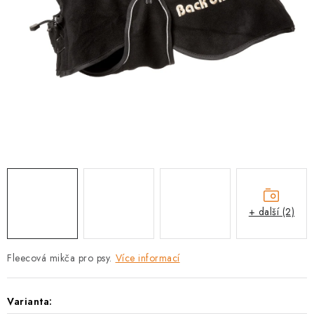
PRODEJNA
BLOG
SLUŽBY
VÝMĚNA, VRÁCENÍ A REKLAMACE
O nás
Kontakty
Doprava a platba
Výměna, vrácení a reklamace
Obchodní podmínky
Podmínky ochrany osobních údajů
+ další (2)
Zásady použivání souboru cookies
Hodnocení obchodu
FAQ
Fleecová mikča pro psy.
Více informací
Varianta: