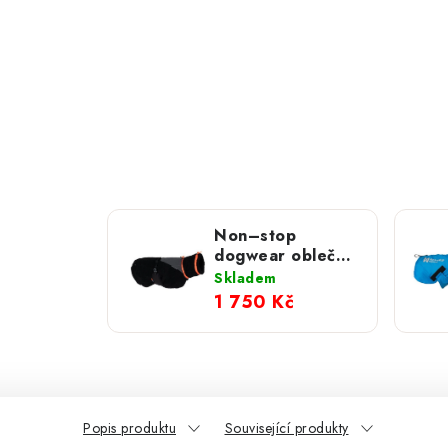
Non–stop
dogwear obleček
Trekking fleece
Skladem
černý
1 750 Kč
Popis produktu
Související produkty