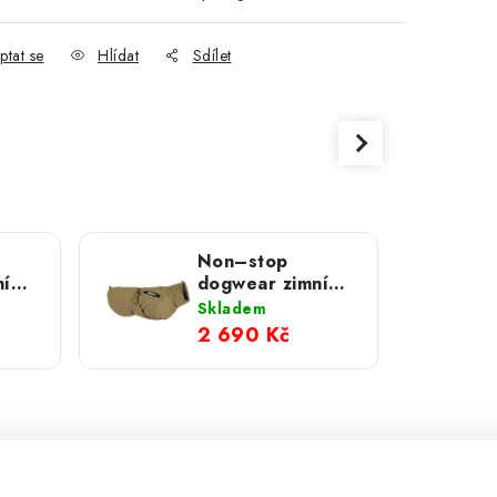
ptat se
Hlídat
Sdílet
Non–stop
ní
dogwear zimní
ier
obleček Glacier
Skladem
á
WD olivová
2 690 Kč