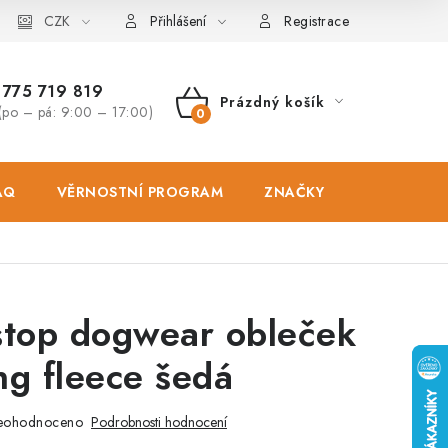
osobních údajů
CZK
Zásady použivání souboru cookies
Hodnocen
Přihlášení
Registrace
775 719 819
Prázdný košík
(po – pá: 9:00 – 17:00)
NÁKUPNÍ
KOŠÍK
AQ
VĚRNOSTNÍ PROGRAM
ZNAČKY
PRODEJNA
top dogwear obleček
ng fleece šedá
eohodnoceno
Podrobnosti hodnocení