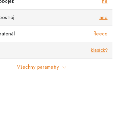
obojek
ne
postroj
ano
ateriál
fleece
klasický
Všechny parametry