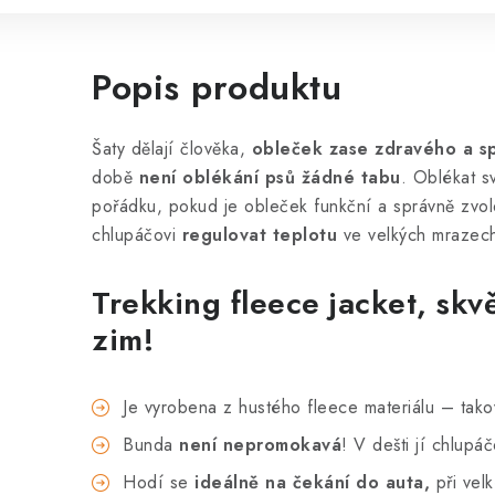
Popis produktu
Šaty dělají člověka,
obleček zase zdravého a s
době
není oblékání psů žádné tabu
. Oblékat s
pořádku, pokud je obleček funkční a správně zvol
chlupáčovi
regulovat teplotu
ve velkých mrazec
Trekking fleece jacket, skv
zim!
Je vyrobena z hustého fleece materiálu – takov
Bunda
není nepromokavá
! V dešti jí chlupá
Hodí se
ideálně na čekání do auta,
při vel