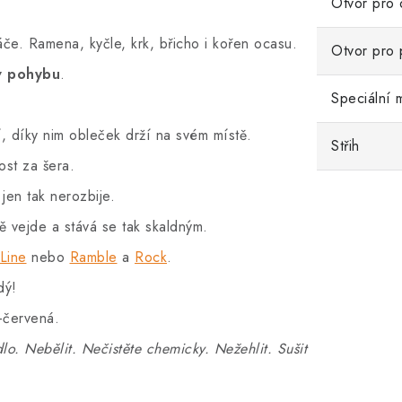
Otvor pro 
če. Ramena, kyčle, krk, břicho i kořen ocasu.
Otvor pro 
v pohybu
.
Speciální m
, díky nim obleček drží na svém místě.
Střih
nost za šera.
 jen tak nerozbije.
ě vejde a stává se tak skaldným.
Line
nebo
Ramble
a
Rock
.
dý!
-červená.
lo. Nebělit. Nečistěte chemicky. Nežehlit. Sušit