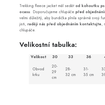
Trekking fleece jacket měl sedět
od kohoutku ps
ocasu
. Doporučujeme chlupáče
před objednání
velmi důležitý, aby bundička plnila správně svoji fu
jisti,
raději nás před objednáním kontaktujte
, 
chlupáče.
Velikostní tabulka:
Velikost
30
33
36
20-
Obvod
28-
31-
3
29
krku
32 cm
35 cm
3
cm