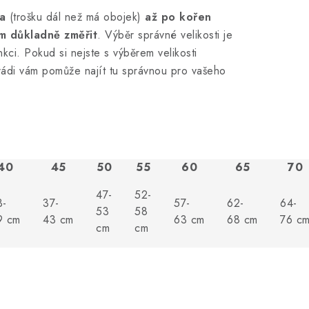
a
(trošku dál než má obojek)
až po kořen
m důkladně změřit
. Výběr správné velikosti je
nkci. Pokud si nejste s výběrem velikosti
rádi vám pomůže najít tu správnou pro vašeho
40
45
50
55
60
65
70
47-
52-
3-
37-
57-
62-
64-
53
58
9 cm
43 cm
63 cm
68 cm
76 c
cm
cm