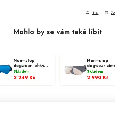
Tisk
Ze
Mohlo by se vám také líbit
Non–stop
Non–stop
dogwear lehký
dogwear zim
zimní obleček
obleček Glac
Skladem
Skladem
Blest
wool 3.0 šed
2 249 Kč
2 990 Kč