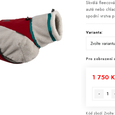
Skvělá fleecová
autě nebo chlad
spodní vrstva p
Varianta:
Pro zobrazení 
1 750 
Měrná cena
Kód zboží:
Zvolte 