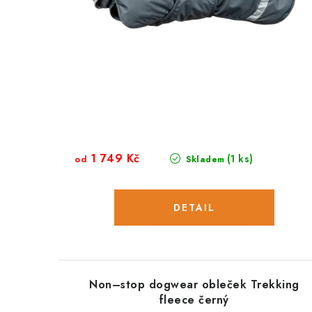
1 749 Kč
(1 ks)
od
Skladem
Non–stop dogwear obleček Trekking
fleece černý