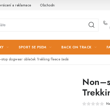
vrácení a reklamace
Obchodní podmínky
Podmínky ochrany 
XY
SPORT SE PSEM
BACK ON TRACK
F
stop dogwear obleček Trekking fleece šedá
Non–s
Trekki
N