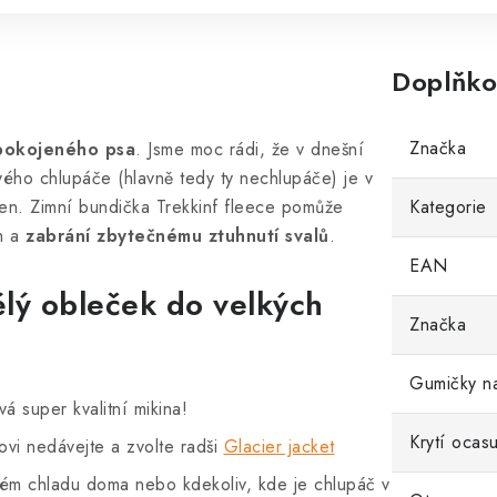
Doplňko
Značka
pokojeného psa
. Jsme moc rádi, že v dnešní
vého chlupáče (hlavně tedy ty nechlupáče) je v
en. Zimní bundička Trekkinf fleece pomůže
Kategorie
h a
zabrání zbytečnému ztuhnutí svalů
.
EAN
ělý obleček do velkých
Značka
Gumičky n
á super kvalitní mikina!
Krytí ocas
čovi nedávejte a zvolte radši
Glacier jacket
kém chladu doma nebo kdekoliv, kde je chlupáč v