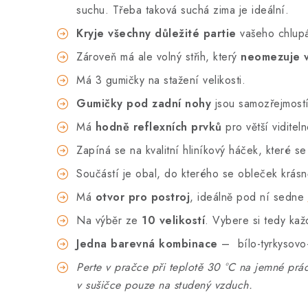
suchu. Třeba taková suchá zima je ideální.
Kryje všechny důležité partie
vašeho chlupá
Zároveň má ale volný střih, který
neomezuje 
Má 3 gumičky na stažení velikosti.
Gumičky pod zadní nohy
jsou samozřejmostí
Má
hodně reflexních prvků
pro větší viditel
Zapíná se na kvalitní hliníkový háček, které se
Součástí je obal, do kterého se obleček krásn
Má
otvor pro postroj
, ideálně pod ní sedne
Na výběr ze
10 velikostí
. Vybere si tedy kaž
Jedna barevná kombinace
– bílo-tyrkysovo
Perte v pračce při teplotě 30 °C na jemné prád
v sušičce pouze na studený vzduch.