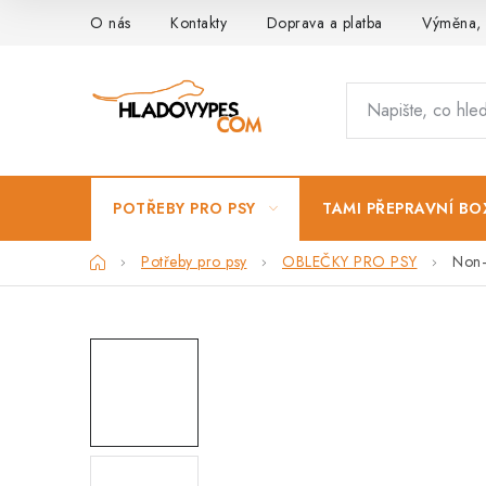
Přejít
O nás
Kontakty
Doprava a platba
Výměna, 
na
obsah
POTŘEBY PRO PSY
TAMI PŘEPRAVNÍ BO
Domů
Potřeby pro psy
OBLEČKY PRO PSY
Non–