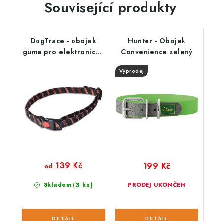
Související produkty
DogTrace - obojek
Hunter - Obojek
guma pro elektronické
Convenience zelený
obojky, oranžovo-černý
Výprodej
139 Kč
199 Kč
od
(3 ks)
Skladem
PRODEJ UKONČEN