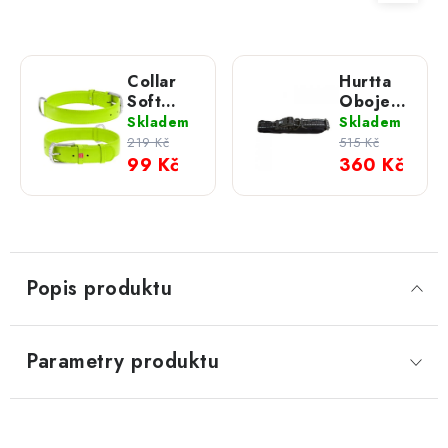
Collar
Hurtta
Soft
Obojek
Plochý
Padded
Skladem
Skladem
kožený
219 Kč
515 Kč
obojek -
99 Kč
360 Kč
limetkový
Popis produktu
Parametry produktu