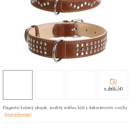
PRODEJNA
BLOG
SLUŽBY
VÝMĚNA, VRÁCENÍ A REKLAMACE
O nás
Kontakty
Doprava a platba
Výměna, vrácení a reklamace
Obchodní podmínky
Podmínky ochrany osobních údajů
+ další (4)
Zásady použivání souboru cookies
Hodnocení obchodu
FAQ
Elegantní kožený obojek, podšitý světlou kůží s dekorativními cvočky.
Více informací