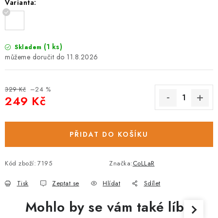
Varianta:
(1 ks)
Skladem
11.8.2026
329 Kč
–24 %
249 Kč
Měrná cena:
PŘIDAT DO KOŠÍKU
Kód zboží:
7195
Značka:
CoLLaR
Tisk
Zeptat se
Hlídat
Sdílet
Mohlo by se vám také líbit