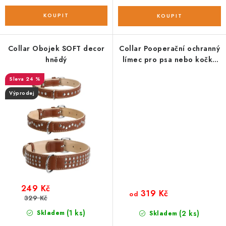
Collar Obojek SOFT decor
Collar Pooperační ochranný
hnědý
límec pro psa nebo kočku
vystlaný (light)
24 %
Výprodej
249 Kč
319 Kč
od
329 Kč
(1 ks)
Skladem
(2 ks)
Skladem