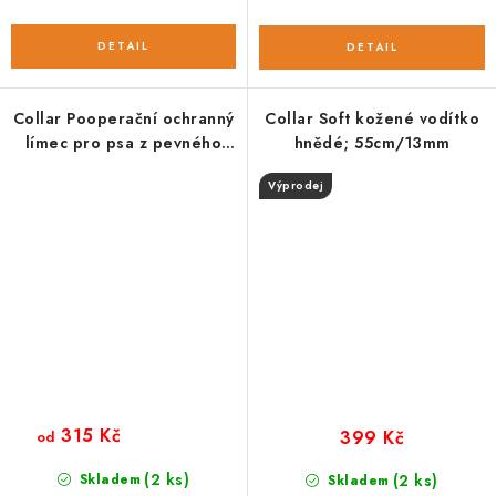
Collar Pooperační ochranný
Collar Soft kožené vodítko
límec pro psa z pevného
hnědé; 55cm/13mm
nylonu (hard)
Výprodej
315 Kč
399 Kč
od
(2 ks)
Skladem
(2 ks)
Skladem