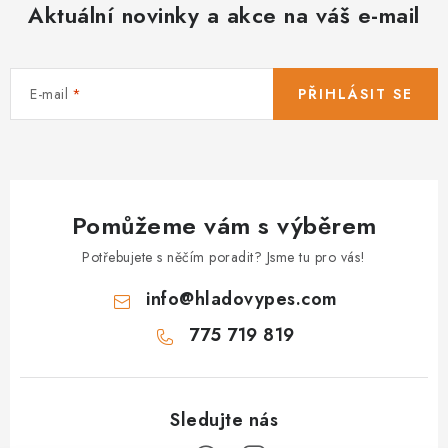
v
Aktuální novinky a akce na váš e-mail
v
á
k
n
y
í
v
E-mail
PŘIHLÁSIT SE
ý
p
i
s
Pomůžeme vám s výběrem
u
Potřebujete s něčím poradit? Jsme tu pro vás!
info
@
hladovypes.com
775 719 819