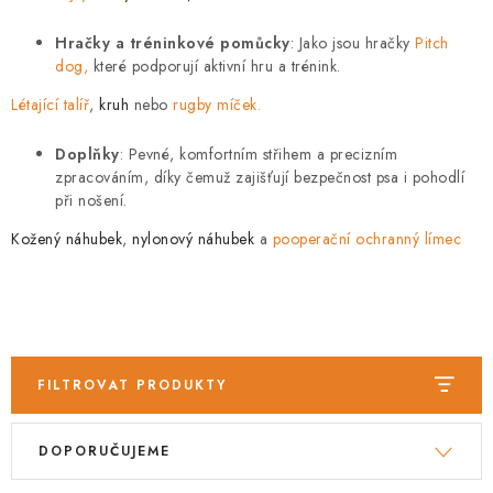
PRODEJNA
Hračky a tréninkové pomůcky
:
Jako jsou hračky
Pitch
BLOG
dog
,
které podporují aktivní hru a trénink.
Létající talíř
,
kruh
nebo
rugby míček.
SLUŽBY
Doplňky
: Pevné, komfortním střihem a precizním
VÝMĚNA, VRÁCENÍ A REKLAMACE
zpracováním, díky čemuž zajišťují bezpečnost psa i pohodlí
při nošení.
O nás
Kontakty
Doprava a platba
Kožený náhubek
,
nylonový náhubek
a
pooperační ochranný límec
Výměna, vrácení a reklamace
Obchodní podmínky
Podmínky ochrany osobních údajů
Zásady použivání souboru cookies
Hodnocení obchodu
FAQ
FILTROVAT PRODUKTY
V
Ř
DOPORUČUJEME
ý
a