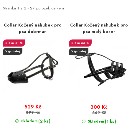
p
z
i
e
Stránka
1
z
2
-
27
položek celkem
s
n
p
í
Collar Kožený náhubek pro
Collar Kožený náhubek pro
psa dobrman
psa malý boxer
r
p
o
r
41 %
65 %
d
o
Výprodej
Výprodej
u
d
k
u
t
k
ů
t
ů
529 Kč
300 Kč
899 Kč
869 Kč
(2 ks)
Skladem
(1 ks)
Skladem