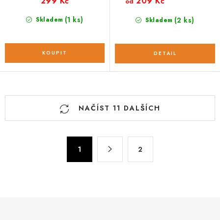
299 Kč
209 Kč
od
(1 ks)
Skladem
(2 ks)
Skladem
O
NAČÍST 11 DALŠÍCH
v
l
á
S
d
1
2
t
a
r
c
á
n
í
k
p
o
r