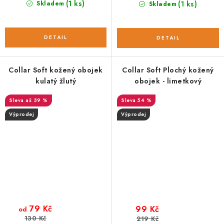
(1 ks)
Skladem
(1 ks)
Skladem
Collar Soft kožený obojek
Collar Soft Plochý kožený
kulatý žlutý
obojek - limetkový
až 39 %
54 %
Výprodej
Výprodej
79 Kč
99 Kč
od
130 Kč
219 Kč