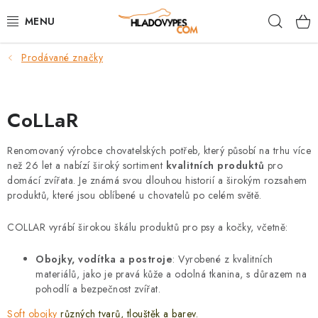
Přejít
Hleda
na
obsah
Prodávané značky
POTŘEBY PRO PSY
TAMI PŘEPRAVNÍ BOXY
CoLLaR
SPORT SE PSEM
Renomovaný výrobce chovatelských potřeb, který působí na trhu více
než 26 let a nabízí široký sortiment
kvalitních produktů
pro
BACK ON TRACK
domácí zvířata.
Je známá svou dlouhou historií a širokým rozsahem
produktů, které jsou oblíbené u chovatelů po celém světě.
FAQ
COLLAR vyrábí širokou škálu produktů pro psy a kočky, včetně:
VĚRNOSTNÍ PROGRAM
Obojky, vodítka a postroje
:
Vyrobené z kvalitních
materiálů, jako je pravá kůže a odolná tkanina, s důrazem na
ZNAČKY
pohodlí a bezpečnost zvířat.
Soft obojky
různých tvarů, tlouštěk a barev.