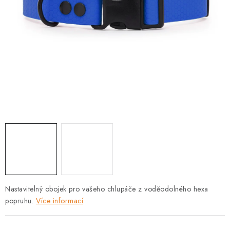
PRODEJNA
BLOG
SLUŽBY
VÝMĚNA, VRÁCENÍ A REKLAMACE
O nás
Kontakty
Doprava a platba
Výměna, vrácení a reklamace
Obchodní podmínky
Podmínky ochrany osobních údajů
Zásady použivání souboru cookies
Hodnocení obchodu
FAQ
Nastavitelný obojek pro vašeho chlupáče z voděodolného hexa
popruhu.
Více informací