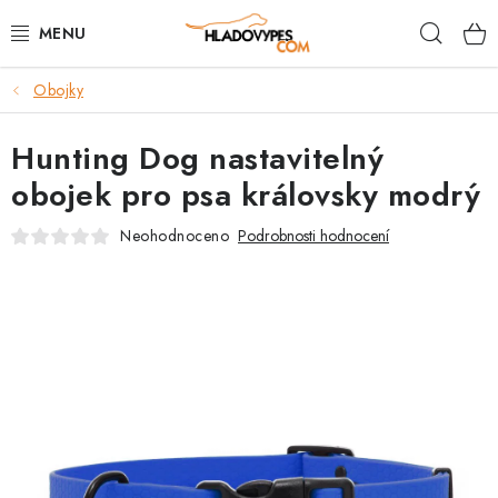
Přejít
Hleda
na
obsah
Obojky
POTŘEBY PRO PSY
Hunting Dog nastavitelný
TAMI PŘEPRAVNÍ BOXY
obojek pro psa královsky modrý
SPORT SE PSEM
Neohodnoceno
Podrobnosti hodnocení
BACK ON TRACK
FAQ
VĚRNOSTNÍ PROGRAM
ZNAČKY