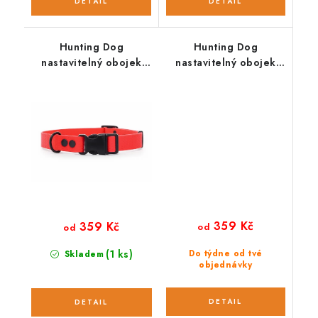
Hunting Dog
Hunting Dog
nastavitelný obojek
nastavitelný obojek
pro psa červený
pro psa mentolový
359 Kč
359 Kč
od
od
(1 ks)
Do týdne od tvé
Skladem
objednávky