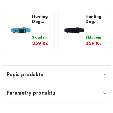
Hunting
Hunting
Dog
Dog
nastavitelný
nastavitelný
obojek
obojek
pro psa
pro psa
Skladem
Skladem
modrý
tmavě
359 Kč
359 Kč
modrý
Popis produktu
Parametry produktu