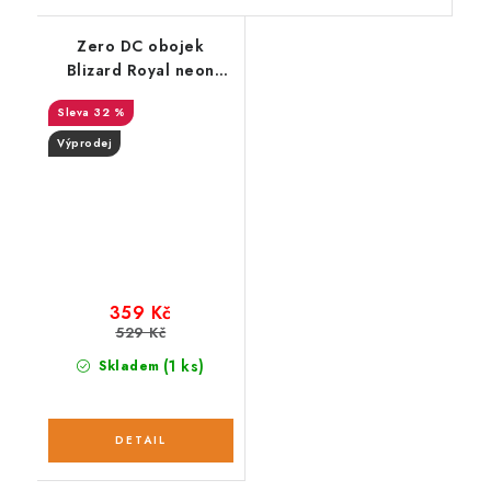
Zero DC obojek
Blizard Royal neon
zelený
32 %
Výprodej
359 Kč
529 Kč
(1 ks)
Skladem