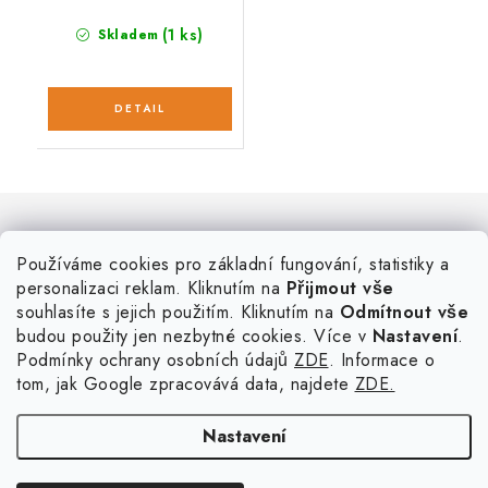
(1 ks)
Skladem
Aktuální novinky a akce na váš e-mail
Používáme cookies pro základní fungování, statistiky a
personalizaci reklam. Kliknutím na
Přijmout vše
souhlasíte s jejich použitím. Kliknutím na
Odmítnout vše
budou použity jen nezbytné cookies. Více v
Nastavení
.
E-mail
PŘIHLÁSIT SE
Podmínky ochrany osobních údajů
ZDE
. Informace o
tom, jak Google zpracovává data, najdete
ZDE.
Nastavení