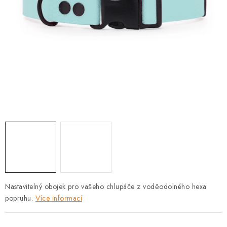
PRODEJNA
BLOG
SLUŽBY
VÝMĚNA, VRÁCENÍ A REKLAMACE
O nás
Kontakty
Doprava a platba
Výměna, vrácení a reklamace
Obchodní podmínky
Podmínky ochrany osobních údajů
Zásady použivání souboru cookies
Hodnocení obchodu
FAQ
Nastavitelný obojek pro vašeho chlupáče z voděodolného hexa
popruhu.
Více informací