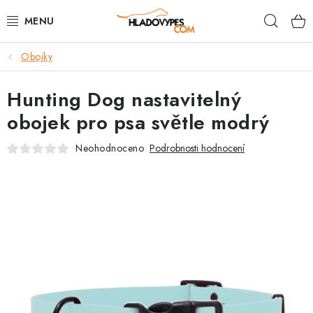
Přejít
Hleda
na
obsah
Obojky
POTŘEBY PRO PSY
Hunting Dog nastavitelný
TAMI PŘEPRAVNÍ BOXY
obojek pro psa světle modrý
SPORT SE PSEM
Neohodnoceno
Podrobnosti hodnocení
BACK ON TRACK
FAQ
VĚRNOSTNÍ PROGRAM
ZNAČKY