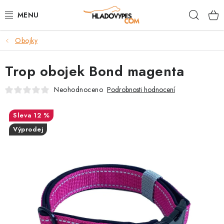
Přejít
Hleda
na
obsah
Obojky
POTŘEBY PRO PSY
Trop obojek Bond magenta
TAMI PŘEPRAVNÍ BOXY
Neohodnoceno
Podrobnosti hodnocení
SPORT SE PSEM
12 %
BACK ON TRACK
Výprodej
FAQ
VĚRNOSTNÍ PROGRAM
ZNAČKY