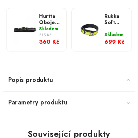
Hurtta
Rukka
Obojek
Soft
Padded
obojek -
Skladem
neonový
Skladem
515 Kč
360 Kč
699 Kč
Popis produktu
Parametry produktu
Související produkty