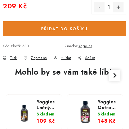
209 Kč
Měrná cena:
PŘIDAT DO KOŠÍKU
Kód zboží:
530
Značka:
Yoggies
Tisk
Zeptat se
Hlídat
Sdílet
Mohlo by se vám také líbit
Yoggies
Yoggies
Lněný
Ostropestře
olej pro
olej pro
Skladem
Skladem
psy a
psy a
109 Kč
148 Kč
kočky;
kočky;