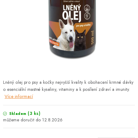
PRODEJNA
BLOG
SLUŽBY
VÝMĚNA, VRÁCENÍ A REKLAMACE
O nás
Kontakty
Doprava a platba
Výměna, vrácení a reklamace
Obchodní podmínky
Lněný olej pro psy a kočky nejvyšší kvality k obohacení krmné dávky
Podmínky ochrany osobních údajů
o esenciální mastné kyseliny, vitaminy a k posílení zdraví a imunity.
Zásady použivání souboru cookies
Hodnocení obchodu
Více informací
FAQ
(3 ks)
Skladem
12.8.2026