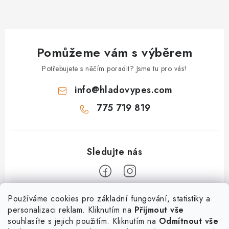
Pomůžeme vám s výběrem
Potřebujete s něčím poradit? Jsme tu pro vás!
info
@
hladovypes.com
775 719 819
Z
Používáme cookies pro základní fungování, statistiky a
personalizaci reklam. Kliknutím na
Přijmout vše
á
souhlasíte s jejich použitím. Kliknutím na
Odmítnout vše
Informace
p