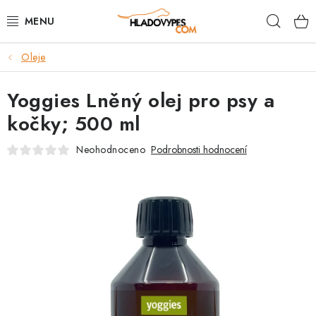
Přejít
Hleda
na
obsah
Oleje
POTŘEBY PRO PSY
Yoggies Lněný olej pro psy a
TAMI PŘEPRAVNÍ BOXY
kočky; 500 ml
SPORT SE PSEM
Neohodnoceno
Podrobnosti hodnocení
BACK ON TRACK
FAQ
VĚRNOSTNÍ PROGRAM
ZNAČKY