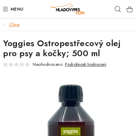
Přejít
Hleda
na
obsah
Oleje
POTŘEBY PRO PSY
Yoggies Ostropestřecový olej
TAMI PŘEPRAVNÍ BOXY
pro psy a kočky; 500 ml
SPORT SE PSEM
Neohodnoceno
Podrobnosti hodnocení
BACK ON TRACK
FAQ
VĚRNOSTNÍ PROGRAM
ZNAČKY