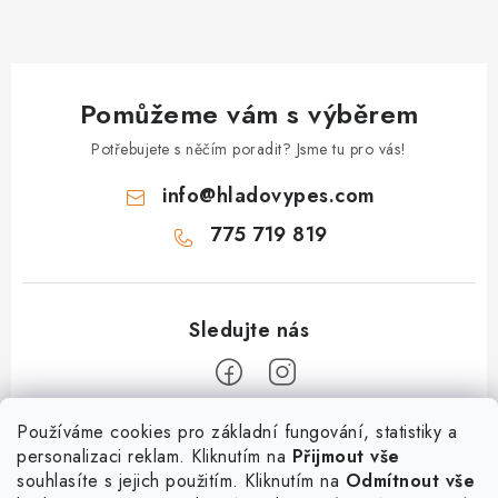
Pomůžeme vám s výběrem
Potřebujete s něčím poradit? Jsme tu pro vás!
info
@
hladovypes.com
775 719 819
Z
Používáme cookies pro základní fungování, statistiky a
personalizaci reklam. Kliknutím na
Přijmout vše
á
souhlasíte s jejich použitím. Kliknutím na
Odmítnout vše
Informace
p