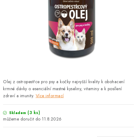
PRODEJNA
BLOG
SLUŽBY
VÝMĚNA, VRÁCENÍ A REKLAMACE
O nás
Kontakty
Doprava a platba
Výměna, vrácení a reklamace
Obchodní podmínky
Olej z ostropestřce pro psy a kočky nejvyšší kvality k obohacení
Podmínky ochrany osobních údajů
krmné dávky o esenciální mastné kyseliny, vitaminy a k posílení
Zásady použivání souboru cookies
Hodnocení obchodu
zdraví a imunity.
Více informací
FAQ
(3 ks)
Skladem
11.8.2026