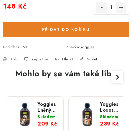
148 Kč
Měrná cena:
PŘIDAT DO KOŠÍKU
Kód zboží:
531
Značka:
Yoggies
Tisk
Zeptat se
Hlídat
Sdílet
Mohlo by se vám také líbit
Yoggies
Yoggies
Lněný
Lososový
olej pro
olej pro
Skladem
Skladem
psy a
psy a
209 Kč
239 Kč
kočky;
kočky