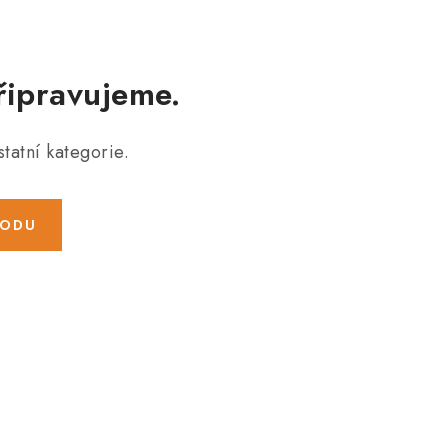
řipravujeme.
tatní kategorie.
HODU