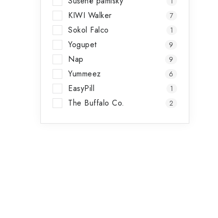
Sušené pamlsky
1
KIWI Walker
7
Sokol Falco
1
Yogupet
9
Nap
9
Yummeez
6
EasyPill
1
The Buffalo Co.
2