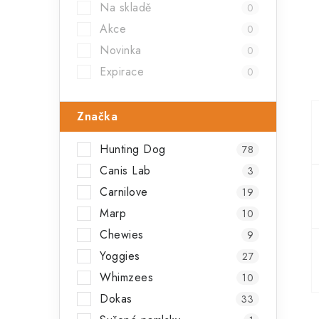
Na skladě
0
a
Akce
0
n
Novinka
0
n
Expirace
0
í
Značka
p
a
Hunting Dog
78
Canis Lab
n
3
Carnilove
19
e
Marp
10
l
Chewies
9
Yoggies
27
Whimzees
10
Dokas
33