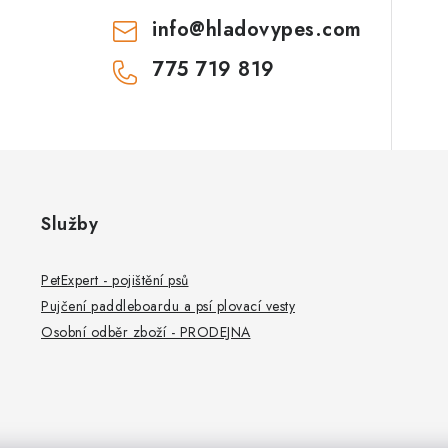
info
@
hladovypes.com
775 719 819
Služby
PetExpert - pojištění psů
Pujčení paddleboardu a psí plovací vesty
Osobní odběr zboží - PRODEJNA