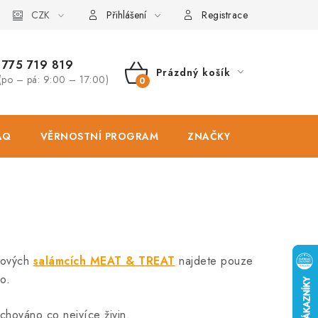
osobních údajů
CZK
Zásady použivání souboru cookies
Hodnocen
Přihlášení
Registrace
775 719 819
Prázdný košík
(po – pá: 9:00 – 17:00)
NÁKUPNÍ
KOŠÍK
AQ
VĚRNOSTNÍ PROGRAM
ZNAČKY
PRODEJNA
kových
salámcích MEAT & TREAT
najdete pouze
o.
chováno co nejvíce živin.