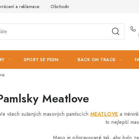
vrácení a reklamace
Obchodní podmínky
Podmínky ochrany 
XY
SPORT SE PSEM
BACK ON TRACK
F
ove
Pamlsky Meatlove
Ve všech sušených masových pamlscích
MEATLOVE
a trénin
to nejlepší mas
Maso je připravované tak, aby bylo za