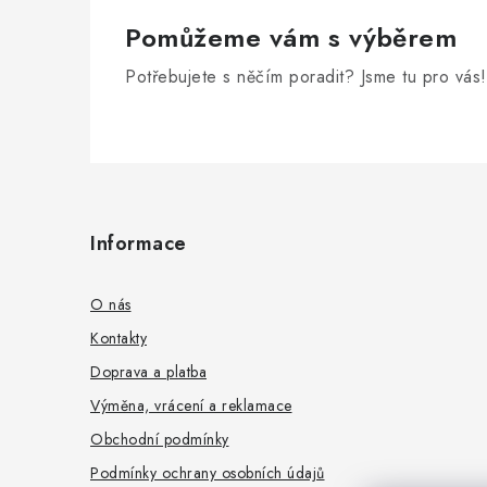
Pomůžeme vám s výběrem
Potřebujete s něčím poradit? Jsme tu pro vás!
Z
á
Informace
p
a
O nás
t
Kontakty
Doprava a platba
í
Výměna, vrácení a reklamace
Obchodní podmínky
Podmínky ochrany osobních údajů