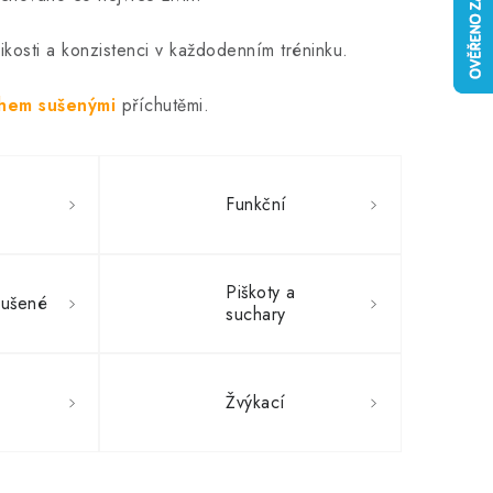
osti a konzistenci v každodenním tréninku.
hem sušenými
příchutěmi.
Funkční
Piškoty a
ušené
suchary
Žvýkací