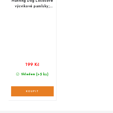
Hunting Dog Lososové
výcvikové pamlsky;
400 g
199 Kč
(>5 ks)
Skladem