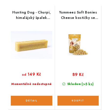
Hunting Dog - Churpi,
Yummeez Soft Bonies
himalájský špalek
Cheese kostičky se
přírodní
sýrem 165 g
149 Kč
89 Kč
od
(>5 ks)
Momentálně nedostupné
Skladem