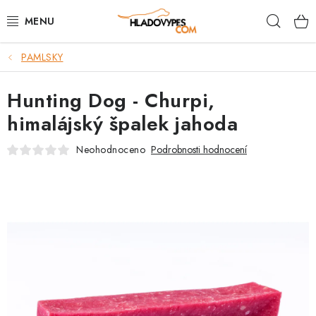
Přejít
Hleda
na
obsah
PAMLSKY
POTŘEBY PRO PSY
Hunting Dog - Churpi,
TAMI PŘEPRAVNÍ BOXY
himalájský špalek jahoda
SPORT SE PSEM
Neohodnoceno
Podrobnosti hodnocení
BACK ON TRACK
FAQ
VĚRNOSTNÍ PROGRAM
ZNAČKY