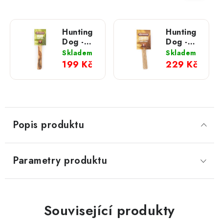
Hunting
Hunting
Dog -
Dog -
Olivové
Kávové
Skladem
Skladem
dřevo; S
dřevo; S
199 Kč
229 Kč
Popis produktu
Parametry produktu
Související produkty