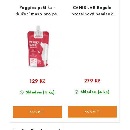
Yoggies paštika -
CANIS LAB Regule
;kuřecí maso pro psy
proteinový pamlsek
120g
pro psy 200g
279 Kč
129 Kč
(4 ks)
(4 ks)
Skladem
Skladem