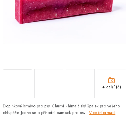
PRODEJNA
BLOG
SLUŽBY
VÝMĚNA, VRÁCENÍ A REKLAMACE
O nás
Kontakty
Doprava a platba
Výměna, vrácení a reklamace
Obchodní podmínky
Podmínky ochrany osobních údajů
+ další (3)
Zásady použivání souboru cookies
Hodnocení obchodu
FAQ
Doplňkové krmivo pro psy. Churpi - himalájský špalek pro vašeho
chlupáče. Jedná se o přírodní pamlsek pro psy.
Více informací