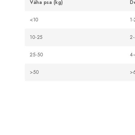
Váha psa (kg)
De
<10
1-
10-25
2-
25-50
4-
>50
>