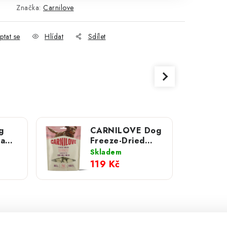
Značka:
Carnilove
ptat se
Hlídat
Sdílet
g
CARNILOVE Dog
Lamb
Freeze-Dried
0 g
Snack Turkey 60
Skladem
g NEW
119 Kč