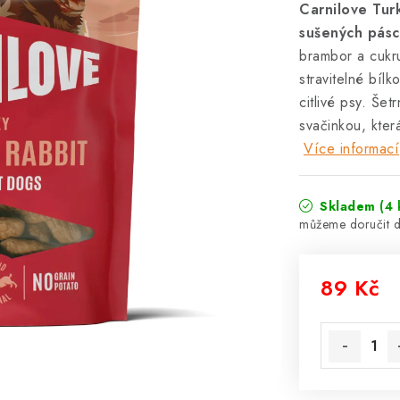
Carnilove Tur
sušených pásc
brambor a cukr
stravitelné bílk
citlivé psy. Še
svačinkou, kter
Více informací
Skladem
(4 
89 Kč
Měrná cena