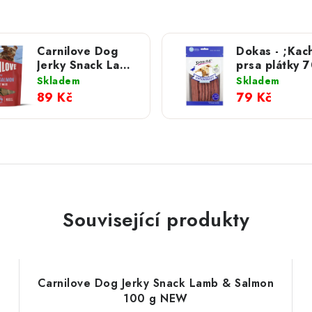
Carnilove Dog
Dokas - ;Kac
Jerky Snack Lamb
prsa plátky 7
& Salmon 100 g
Skladem
Skladem
NEW
89 Kč
79 Kč
Související produkty
Carnilove Dog Jerky Snack Lamb & Salmon
100 g NEW