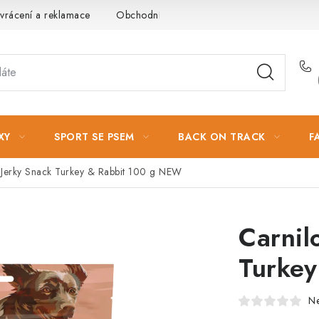
vrácení a reklamace
Obchodní podmínky
Podmínky ochrany 
XY
SPORT SE PSEM
BACK ON TRACK
F
 Jerky Snack Turkey & Rabbit 100 g NEW
Carnil
Turke
N