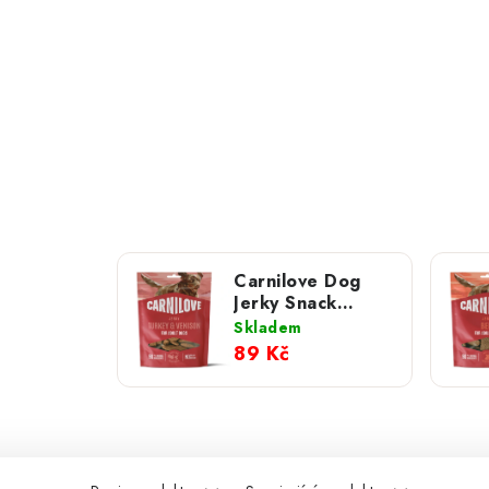
Carnilove Dog
Jerky Snack
Turkey & Venison
Skladem
100 g NEW
89 Kč