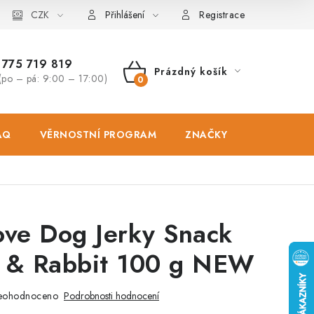
osobních údajů
CZK
Zásady použivání souboru cookies
Hodnocen
Přihlášení
Registrace
775 719 819
Prázdný košík
(po – pá: 9:00 – 17:00)
NÁKUPNÍ
KOŠÍK
AQ
VĚRNOSTNÍ PROGRAM
ZNAČKY
PRODEJNA
ove Dog Jerky Snack
y & Rabbit 100 g NEW
eohodnoceno
Podrobnosti hodnocení