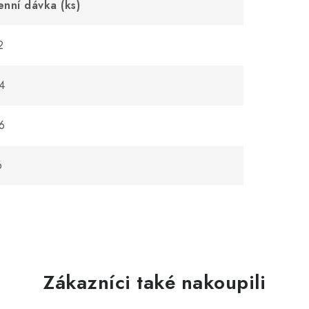
nní dávka (ks)
2
4
6
6
Zákazníci také nakoupili