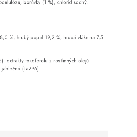
gnocelulóza, borůvky (1 %), chlorid sodný.
18,0 %, hrubý popel 19,2 %, hrubá vláknina 7,5
, extrakty tokoferolu z rostlinných olejů
L-jablečná (1a296).