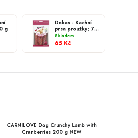
hní
Dokas - Kachní
0 g
prsa proužky; 70
g
Skladem
65 Kč
CARNILOVE Dog Crunchy Lamb with
Cranberries 200 g NEW