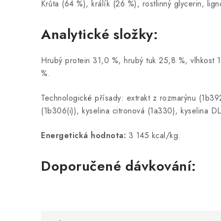
Krůta (64 %), králík (26 %), rostlinný glycerin, li
Analytické složky:
Hrubý protein 31,0 %, hrubý tuk 25,8 %, vlhkost 
%.
Technologické přísady: extrakt z rozmarýnu (1b392)
(1b306(i)), kyselina citronová (1a330), kyselina D
Energetická hodnota:
3 145 kcal/kg.
Doporučené dávkování: