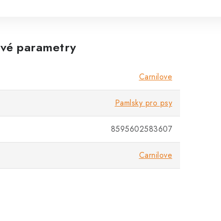
vé parametry
Carnilove
Pamlsky pro psy
8595602583607
Carnilove