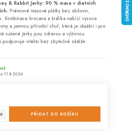
key & Rabbit Jerky: 90 % masa v dietních
ích.
Prémiové masové plátky bez obilovin,
u. Kombinace krocana a králíka nabízí vysoce
oviny a jemnou přírodní chuť, která je ideální i pro
trně sušené Jerky jsou zdravou a výživnou
á podporuje vitalitu bez zbytečné zátěže.
ks)
11.8.2026
:
PŘIDAT DO KOŠÍKU