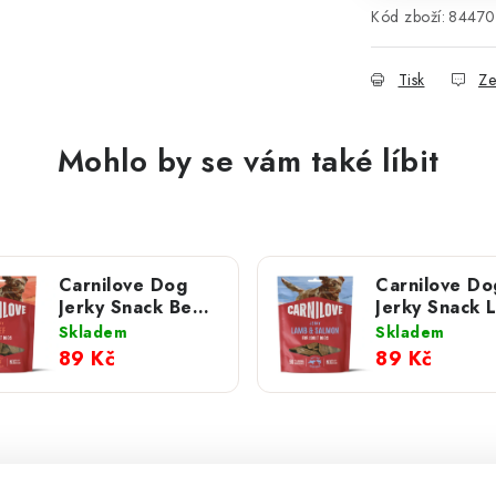
Kód zboží:
84470
Tisk
Ze
Mohlo by se vám také líbit
Carnilove Dog
Carnilove Do
Jerky Snack Beef
Jerky Snack 
100 g NEW
& Salmon 10
Skladem
Skladem
NEW
89 Kč
89 Kč