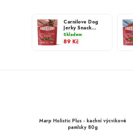
Carnilove Dog
Jerky Snack
Turkey & Venison
Skladem
100 g NEW
89 Kč
Marp Holistic Plus - kachní výcvikové
pamlsky 80g