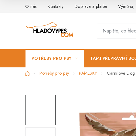
Přejít
O nás
Kontakty
Doprava a platba
Výměna, 
na
obsah
POTŘEBY PRO PSY
TAMI PŘEPRAVNÍ BO
Domů
Potřeby pro psy
PAMLSKY
Carnilove Dog