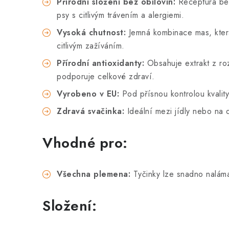
Přírodní složení bez obilovin:
Receptura bez
psy s citlivým trávením a alergiemi.
Vysoká chutnost:
Jemná kombinace mas, která
citlivým zažíváním.
Přírodní antioxidanty:
Obsahuje extrakt z roz
podporuje celkové zdraví.
Vyrobeno v EU:
Pod přísnou kontrolou kvality
Zdravá svačinka:
Ideální mezi jídly nebo na 
Vhodné pro:
Všechna plemena:
Tyčinky lze snadno naláma
Složení: