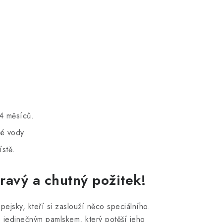
 4 měsíců.
vé vody.
stě.
ravý a chutný požitek!
ejsky, kteří si zaslouží něco speciálního.
 jedinečným pamlskem, který potěší jeho