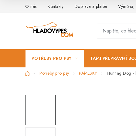
Přejít
O nás
Kontakty
Doprava a platba
Výměna, 
na
obsah
POTŘEBY PRO PSY
TAMI PŘEPRAVNÍ BO
Domů
Potřeby pro psy
PAMLSKY
Hunting Dog - 