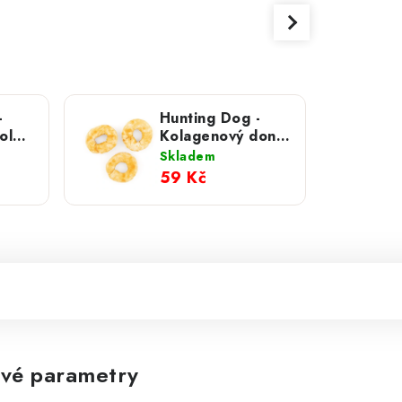
-
Hunting Dog -
olka
Kolagenový donut
1 ks
Skladem
59 Kč
vé parametry