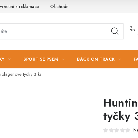
vrácení a reklamace
Obchodní podmínky
Podmínky ochrany 
XY
SPORT SE PSEM
BACK ON TRACK
F
kolagenové tyčky 3 ks
Huntin
tyčky 
N