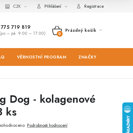
osobních údajů
CZK
Zásady použivání souboru cookies
Hodnocen
Přihlášení
Registrace
775 719 819
Prázdný košík
(po – pá: 9:00 – 17:00)
NÁKUPNÍ
KOŠÍK
AQ
VĚRNOSTNÍ PROGRAM
ZNAČKY
PRODEJNA
g Dog - kolagenové
3 ks
eohodnoceno
Podrobnosti hodnocení