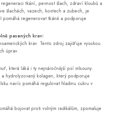
 regeneraci tkání, pevnost šlach, zdraví kloubů a
 ve šlachách, vazech, kostech a zubech, je
 III pomáhá regenerovat tkáně a podporuje
olně pasených krav:
oamerických krav. Tento zdroj zajišťuje vysokou
ch úprav.
, která láká i ty nejnáročnější psí mlsouny.
ly a hydrolyzovaný kolagen, který podporuje
lsku navíc pomáhá regulovat hladinu cukru v
 pomáhá bojovat proti volným radikálům, zpomaluje