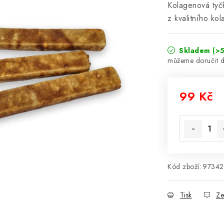
Kolagenová tyčk
z kvalitního ko
Skladem
(>5
99 Kč
Měrná cena
Kód zboží:
97342
Tisk
Ze