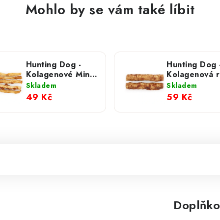
Mohlo by se vám také líbit
Hunting Dog -
Hunting Dog 
Kolagenové Mini
Kolagenová r
rolky 5 ks
2 ks
Skladem
Skladem
49 Kč
59 Kč
Doplňko