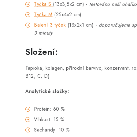
Tyčka S
(13x3,5x2 cm) -
testováno naší ohařko
Tyčka M
(25x4x2 cm)
Balení 3 tyček
(13x2x1 cm) -
doporučujeme spíš
3 minuty
Složení:
Tapioka, kolagen, přírodní barvivo, konzervant, ros
B12, C, D)
Analytické složky:
Protein: 60 %
Vlhkost: 15 %
Sacharidy: 10 %