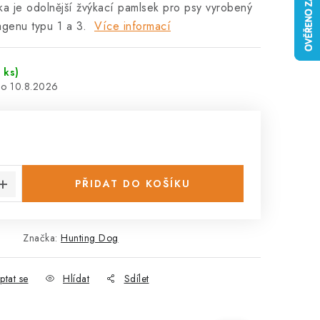
a je odolnější žvýkací pamlsek pro psy vyrobený
lagenu typu 1 a 3.
Více informací
 ks)
10.8.2026
:
PŘIDAT DO KOŠÍKU
Značka:
Hunting Dog
ptat se
Hlídat
Sdílet