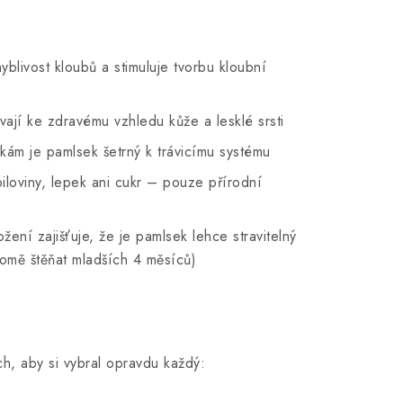
blivost kloubů a stimuluje tvorbu kloubní
vají ke zdravému vzhledu kůže a lesklé srsti
kám je pamlsek šetrný k trávicímu systému
loviny, lepek ani cukr – pouze přírodní
ení zajišťuje, že je pamlsek lehce stravitelný
romě štěňat mladších 4 měsíců)
ch, aby si vybral opravdu každý: