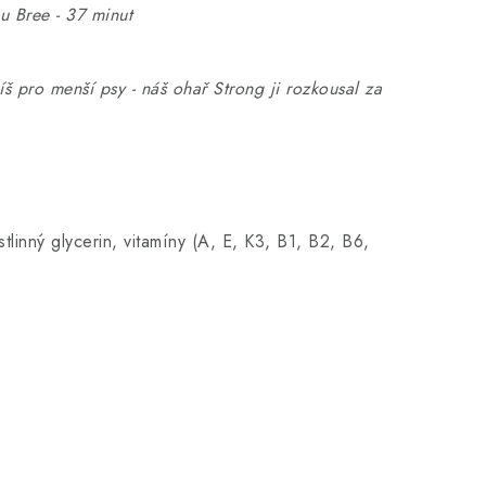
u Bree - 37 minut
 pro menší psy - náš ohař Strong ji rozkousal za
tlinný glycerin, vitamíny (A, E, K3, B1, B2, B6,