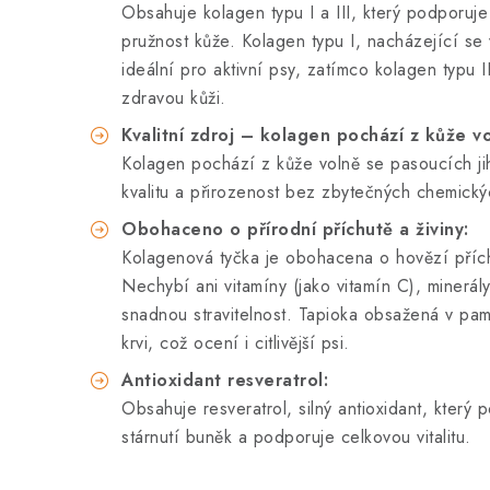
Obsahuje kolagen typu I a III, který podporuje
pružnost kůže. Kolagen typu I, nacházející se
ideální pro aktivní psy, zatímco kolagen typu
zdravou kůži.
Kvalitní zdroj – kolagen pochází z kůže v
Kolagen pochází z kůže volně se pasoucích jih
kvalitu a přirozenost bez zbytečných chemický
Obohaceno o přírodní příchutě a živiny:
Kolagenová tyčka je obohacena o hovězí příchuť
Nechybí ani vitamíny (jako vitamín C), minerá
snadnou stravitelnost. Tapioka obsažená v pam
krvi, což ocení i citlivější psi.
Antioxidant resveratrol:
Obsahuje resveratrol, silný antioxidant, který
stárnutí buněk a podporuje celkovou vitalitu.