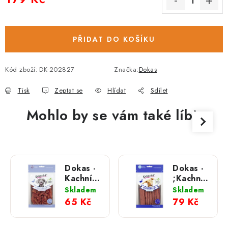
Měrná cena:
PŘIDAT DO KOŠÍKU
Kód zboží:
DK-202827
Značka:
Dokas
Tisk
Zeptat se
Hlídat
Sdílet
Mohlo by se vám také líbit
Dokas -
Dokas -
Kachní
;Kachní
prsa
prsa
Skladem
Skladem
kousky;
plátky
65 Kč
79 Kč
70 g
70 g