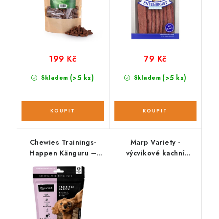
199 Kč
79 Kč
(>5 ks)
(>5 ks)
Skladem
Skladem
Chewies Trainings-
Marp Variety -
Happen Känguru –
výcvikové kachní
klokaní 175 g
pamlsky 120g