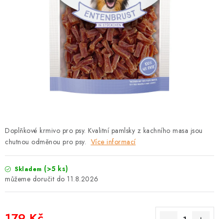
PRODEJNA
BLOG
SLUŽBY
VÝMĚNA, VRÁCENÍ A REKLAMACE
O nás
Kontakty
Doprava a platba
Výměna, vrácení a reklamace
Obchodní podmínky
Doplňkové krmivo pro psy. Kvalitní pamlsky z kachního masa jsou
Podmínky ochrany osobních údajů
chutnou odměnou pro psy.
Více informací
Zásady použivání souboru cookies
Hodnocení obchodu
FAQ
(>5 ks)
Skladem
11.8.2026
179 Kč