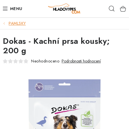
Přejít
Hleda
na
obsah
PAMLSKY
POTŘEBY PRO PSY
Dokas - Kachní prsa kousky;
TAMI PŘEPRAVNÍ BOXY
200 g
SPORT SE PSEM
Neohodnoceno
Podrobnosti hodnocení
BACK ON TRACK
FAQ
VĚRNOSTNÍ PROGRAM
ZNAČKY