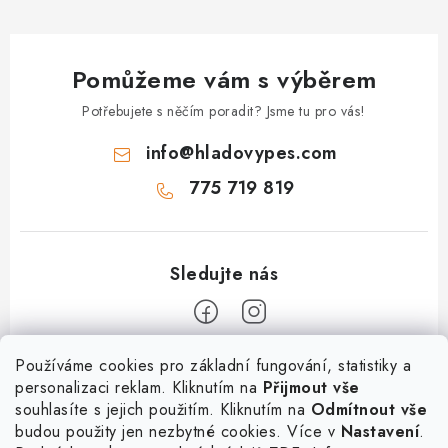
Pomůžeme vám s výběrem
Potřebujete s něčím poradit? Jsme tu pro vás!
info
@
hladovypes.com
775 719 819
Z
Používáme cookies pro základní fungování, statistiky a
personalizaci reklam. Kliknutím na
Přijmout vše
á
souhlasíte s jejich použitím. Kliknutím na
Odmítnout vše
Informace
p
budou použity jen nezbytné cookies. Více v
Nastavení
.