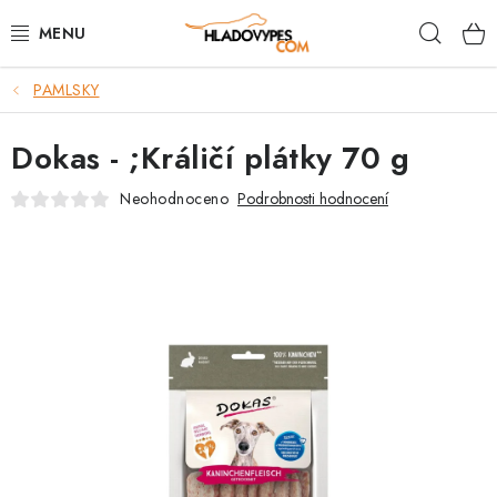
Přejít
Hleda
na
obsah
PAMLSKY
POTŘEBY PRO PSY
Dokas - ;Králičí plátky 70 g
TAMI PŘEPRAVNÍ BOXY
Neohodnoceno
Podrobnosti hodnocení
SPORT SE PSEM
BACK ON TRACK
FAQ
VĚRNOSTNÍ PROGRAM
ZNAČKY