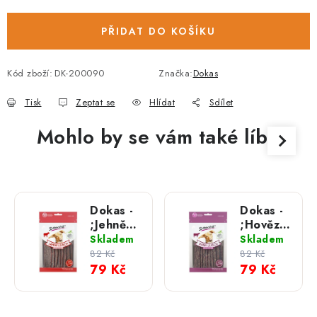
PŘIDAT DO KOŠÍKU
Kód zboží:
DK-200090
Značka:
Dokas
Tisk
Zeptat se
Hlídat
Sdílet
Mohlo by se vám také líbit
Dokas -
Dokas -
;Jehněčí
;Hovězí
plátky
plátky
Skladem
Skladem
70 g
70 g
82 Kč
82 Kč
79 Kč
79 Kč