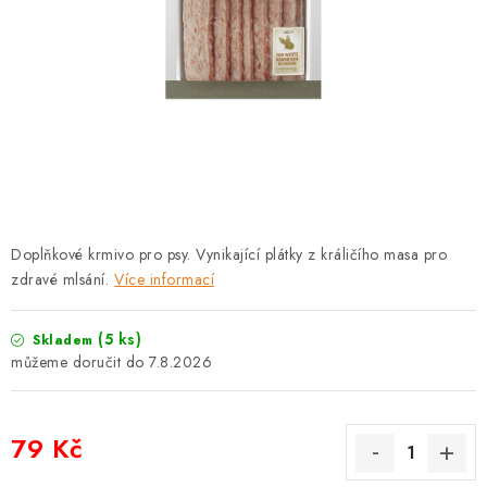
PRODEJNA
BLOG
SLUŽBY
VÝMĚNA, VRÁCENÍ A REKLAMACE
O nás
Kontakty
Doprava a platba
Doplňkové krmivo pro psy. Vynikající plátky z králičího masa pro
Výměna, vrácení a reklamace
Obchodní podmínky
zdravé mlsání.
Více informací
Podmínky ochrany osobních údajů
Zásady použivání souboru cookies
Hodnocení obchodu
(5 ks)
Skladem
7.8.2026
FAQ
79 Kč
Měrná cena: