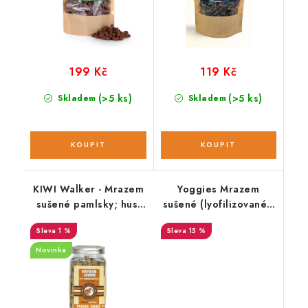
199 Kč
119 Kč
(>5 ks)
(>5 ks)
Skladem
Skladem
KIWI Walker - Mrazem
Yoggies Mrazem
sušené pamlsky; husí
sušené (lyofilizované);
játra 120 g
krůtí játra 85 g
1 %
15 %
Novinka