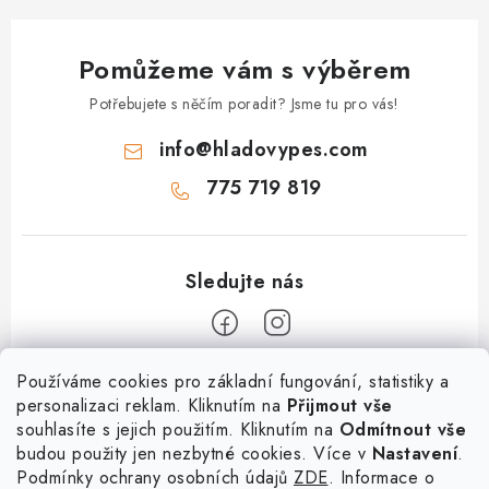
Pomůžeme vám s výběrem
Potřebujete s něčím poradit? Jsme tu pro vás!
info
@
hladovypes.com
775 719 819
Z
Používáme cookies pro základní fungování, statistiky a
personalizaci reklam. Kliknutím na
Přijmout vše
á
souhlasíte s jejich použitím. Kliknutím na
Odmítnout vše
Informace
p
budou použity jen nezbytné cookies. Více v
Nastavení
.
a
Podmínky ochrany osobních údajů
ZDE
. Informace o
O nás