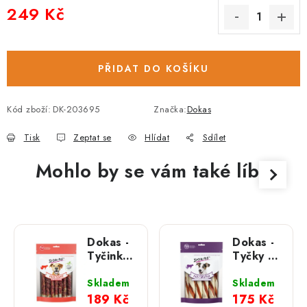
249 Kč
Měrná cena:
PŘIDAT DO KOŠÍKU
Kód zboží:
DK-203695
Značka:
Dokas
Tisk
Zeptat se
Hlídat
Sdílet
Mohlo by se vám také líbit
Dokas -
Dokas -
Tyčinky
Tyčky s
z hovězí
kachními
k.
srdíčky
Skladem
Skladem
obalené
a
189 Kč
175 Kč