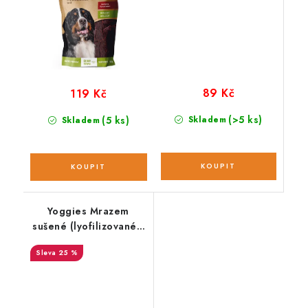
89 Kč
119 Kč
(>5 ks)
(5 ks)
Skladem
Skladem
Yoggies Mrazem
sušené (lyofilizované);
kuřecí srdce 85 g
25 %