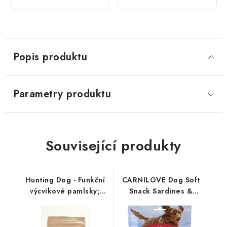
kachním;
masem;
200 g
200 g
Popis produktu
Parametry produktu
Související produkty
Hunting Dog - Funkční
CARNILOVE Dog Soft
výcvikové pamlsky;
Snack Sardines &
IMMUNITY 220 g
Garlic 200 g NEW