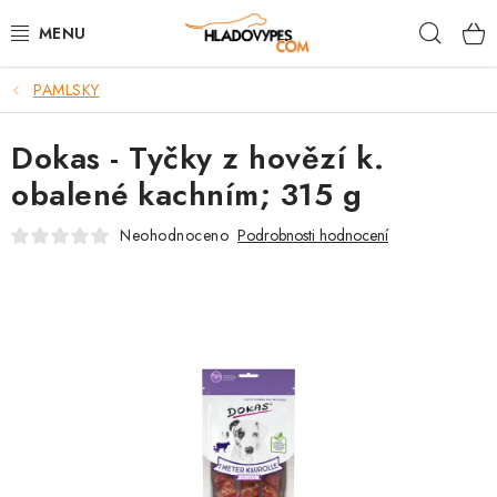
Přejít
Hleda
na
obsah
PAMLSKY
POTŘEBY PRO PSY
Dokas - Tyčky z hovězí k.
TAMI PŘEPRAVNÍ BOXY
obalené kachním; 315 g
SPORT SE PSEM
Neohodnoceno
Podrobnosti hodnocení
BACK ON TRACK
FAQ
VĚRNOSTNÍ PROGRAM
ZNAČKY