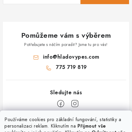
Pomůžeme vám s výběrem
Potřebujete s něčím poradit? Jsme tu pro vás!
info
@
hladovypes.com
775 719 819
Z
Používáme cookies pro základní fungování, statistiky a
personalizaci reklam. Kliknutím na
Přijmout vše
á