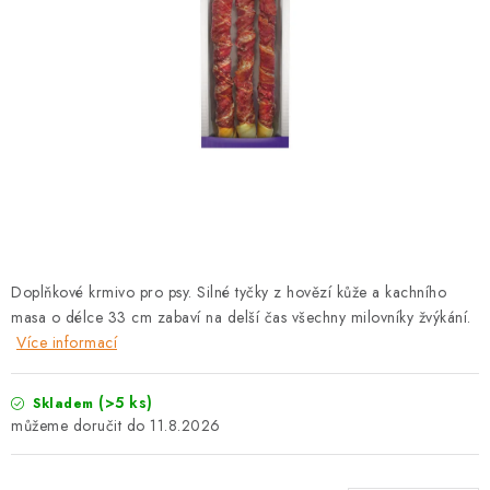
PRODEJNA
BLOG
SLUŽBY
VÝMĚNA, VRÁCENÍ A REKLAMACE
O nás
Kontakty
Doprava a platba
Výměna, vrácení a reklamace
Obchodní podmínky
Doplňkové krmivo pro psy. Silné tyčky z hovězí kůže a kachního
Podmínky ochrany osobních údajů
masa o délce 33 cm zabaví na delší čas všechny milovníky žvýkání.
Zásady použivání souboru cookies
Hodnocení obchodu
Více informací
FAQ
(>5 ks)
Skladem
11.8.2026