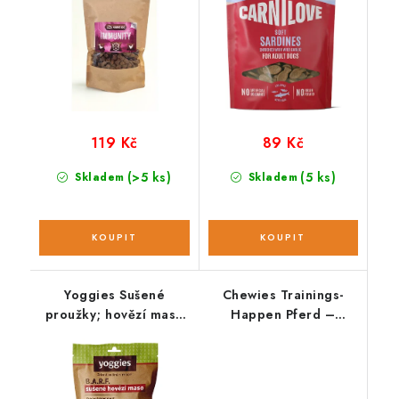
119 Kč
89 Kč
(>5 ks)
(5 ks)
Skladem
Skladem
Yoggies Sušené
Chewies Trainings-
proužky; hovězí maso
Happen Pferd –
45 g
koňské 175 g