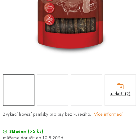
PRODEJNA
BLOG
SLUŽBY
VÝMĚNA, VRÁCENÍ A REKLAMACE
O nás
Kontakty
Doprava a platba
Výměna, vrácení a reklamace
Obchodní podmínky
Podmínky ochrany osobních údajů
+ další (2)
Zásady použivání souboru cookies
Hodnocení obchodu
FAQ
Žvýkací hovězí pamlsky pro psy bez kuřecího.
Více informací
(>5 ks)
Skladem
10.8.2026