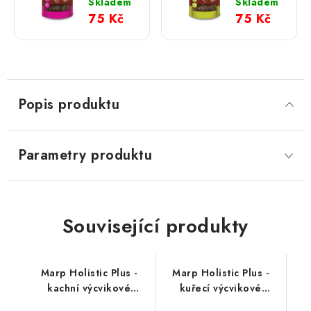
Plus -
Plus -
Skladem
Skladem
krůtí
kuřecí
75 Kč
75 Kč
pamlsky
výcvikové
80g
pamlsky
80g
Popis produktu
Parametry produktu
Související produkty
Marp Holistic Plus -
Marp Holistic Plus -
kachní výcvikové
kuřecí výcvikové
pamlsky 80g
pamlsky 80g