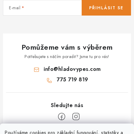
E-mail
PŘIHLÁSIT SE
Pomůžeme vám s výběrem
Potřebujete s něčím poradit? Jsme tu pro vás!
info
@
hladovypes.com
775 719 819
Z
Používáme cookies pro základní fungování, statistiky a