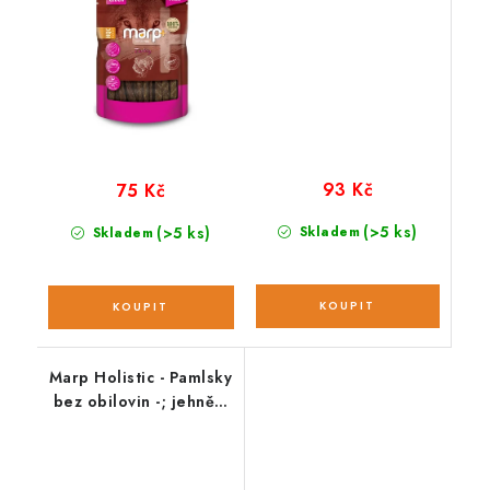
93 Kč
75 Kč
(>5 ks)
(>5 ks)
Skladem
Skladem
Marp Holistic - Pamlsky
bez obilovin -; jehněčí
s petrželí 150 g