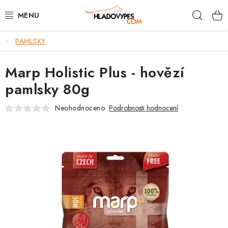
Přejít
Hleda
na
obsah
PAMLSKY
POTŘEBY PRO PSY
Marp Holistic Plus - hovězí
TAMI PŘEPRAVNÍ BOXY
pamlsky 80g
SPORT SE PSEM
Neohodnoceno
Podrobnosti hodnocení
BACK ON TRACK
FAQ
VĚRNOSTNÍ PROGRAM
ZNAČKY