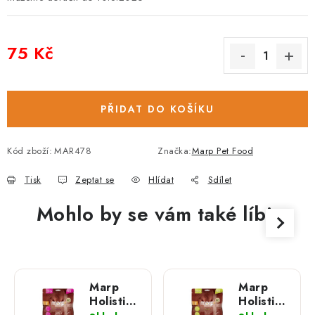
75 Kč
Měrná cena:
PŘIDAT DO KOŠÍKU
Kód zboží:
MAR478
Značka:
Marp Pet Food
Tisk
Zeptat se
Hlídat
Sdílet
Mohlo by se vám také líbit
Marp
Marp
Holistic
Holistic