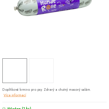
PRODEJNA
BLOG
SLUŽBY
VÝMĚNA, VRÁCENÍ A REKLAMACE
O nás
Kontakty
Doprava a platba
Výměna, vrácení a reklamace
Obchodní podmínky
Podmínky ochrany osobních údajů
Zásady použivání souboru cookies
Hodnocení obchodu
FAQ
Doplňkové krmivo pro psy. Zdravý a chutný masový salám.
Více informací
(1 ks)
Skladem