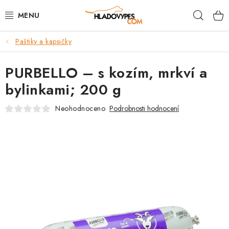
Přejít
Hleda
na
obsah
Paštiky a kapsičky
POTŘEBY PRO PSY
PURBELLO – s kozím, mrkví a
TAMI PŘEPRAVNÍ BOXY
bylinkami; 200 g
SPORT SE PSEM
Neohodnoceno
Podrobnosti hodnocení
BACK ON TRACK
FAQ
VĚRNOSTNÍ PROGRAM
ZNAČKY