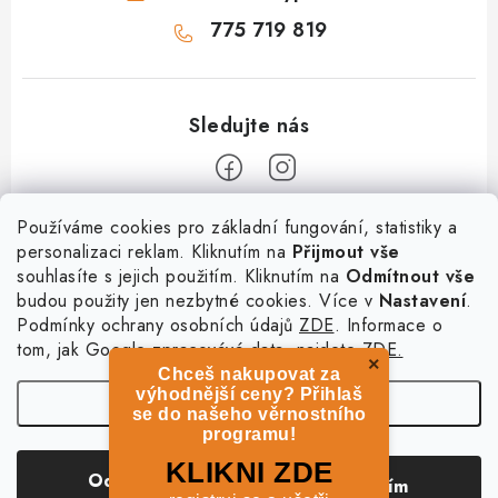
775 719 819
Z
Používáme cookies pro základní fungování, statistiky a
personalizaci reklam. Kliknutím na
Přijmout vše
á
souhlasíte s jejich použitím. Kliknutím na
Odmítnout vše
Informace
p
budou použity jen nezbytné cookies. Více v
Nastavení
.
a
Podmínky ochrany osobních údajů
ZDE
. Informace o
O nás
Služby
t
tom, jak Google zpracovává data, najdete
ZDE.
Kontakty
×
Chceš nakupovat za
í
PetExpert - pojištění psů
Doprava a platba
výhodnější ceny? Přihlaš
Nastavení
Pujčení paddleboardu a psí plovací vesty
se do našeho věrnostního
Výměna, vrácení a reklamace
programu!
Osobní odběr zboží - PRODEJNA
Obchodní podmínky
Copyright 2026
hladovypes.com
. Všechna práva vyhrazena.
Upravit nastavení
KLIKNI ZDE
Odmítnout
Souhlasím
cookies
Podmínky ochrany osobních údajů