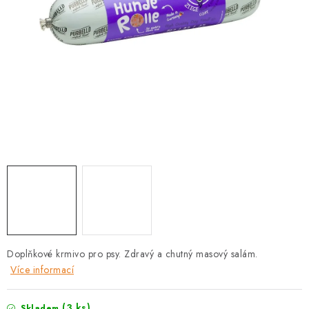
PRODEJNA
BLOG
SLUŽBY
VÝMĚNA, VRÁCENÍ A REKLAMACE
O nás
Kontakty
Doprava a platba
Výměna, vrácení a reklamace
Obchodní podmínky
Podmínky ochrany osobních údajů
Zásady použivání souboru cookies
Hodnocení obchodu
FAQ
Doplňkové krmivo pro psy. Zdravý a chutný masový salám.
Více informací
(3 ks)
Skladem