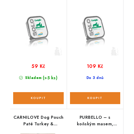
59 Kč
109 Kč
(>5 ks)
Skladem
Do 3 dnů
CARNILOVE Dog Pouch
PURBELLO – s
Paté Turkey &
koňským masem,
Wildboar with
řepou a fenyklem; 400