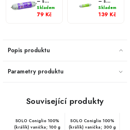
– s
– s
kozím,
koňským
Skladem
Skladem
mrkví a
masem,
79 Kč
139 Kč
bylinkami;
řepou a
200 g
fenyklem;
400 g
Popis produktu
Parametry produktu
Související produkty
SOLO Coniglio 100%
SOLO Coniglio 100%
(králík) vanička; 100 g
(králík) vanička; 300 g