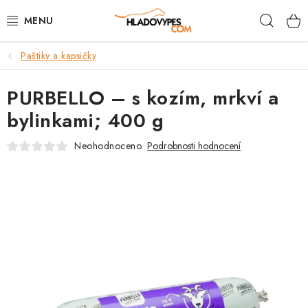
Přejít
Hleda
na
obsah
Paštiky a kapsičky
POTŘEBY PRO PSY
PURBELLO – s kozím, mrkví a
TAMI PŘEPRAVNÍ BOXY
bylinkami; 400 g
SPORT SE PSEM
Neohodnoceno
Podrobnosti hodnocení
BACK ON TRACK
FAQ
VĚRNOSTNÍ PROGRAM
ZNAČKY