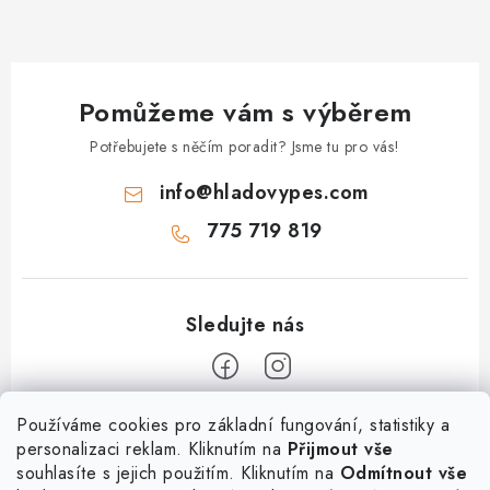
Pomůžeme vám s výběrem
Potřebujete s něčím poradit? Jsme tu pro vás!
info
@
hladovypes.com
775 719 819
Z
Používáme cookies pro základní fungování, statistiky a
personalizaci reklam. Kliknutím na
Přijmout vše
á
souhlasíte s jejich použitím. Kliknutím na
Odmítnout vše
Informace
p