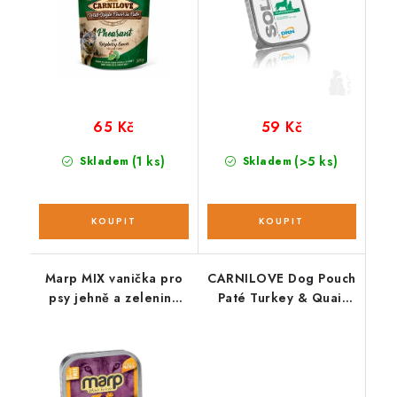
65 Kč
59 Kč
(1 ks)
(>5 ks)
Skladem
Skladem
Marp MIX vanička pro
CARNILOVE Dog Pouch
psy jehně a zelenina
Paté Turkey & Quail
100 g
with Yellow Carrot
300g