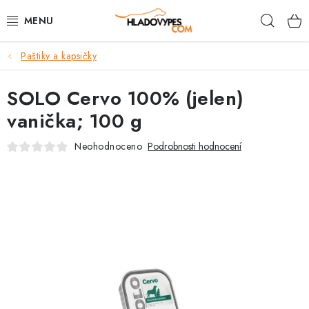
Přejít
Hleda
na
obsah
Paštiky a kapsičky
POTŘEBY PRO PSY
SOLO Cervo 100% (jelen)
TAMI PŘEPRAVNÍ BOXY
vanička; 100 g
SPORT SE PSEM
Neohodnoceno
Podrobnosti hodnocení
BACK ON TRACK
FAQ
VĚRNOSTNÍ PROGRAM
ZNAČKY