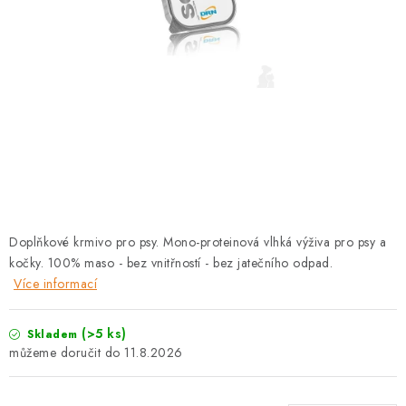
PRODEJNA
BLOG
SLUŽBY
VÝMĚNA, VRÁCENÍ A REKLAMACE
O nás
Kontakty
Doprava a platba
Výměna, vrácení a reklamace
Obchodní podmínky
Doplňkové krmivo pro psy. Mono-proteinová vlhká výživa pro psy a
Podmínky ochrany osobních údajů
kočky. 100% maso - bez vnitřností - bez jatečního odpad.
Zásady použivání souboru cookies
Hodnocení obchodu
Více informací
FAQ
(>5 ks)
Skladem
11.8.2026