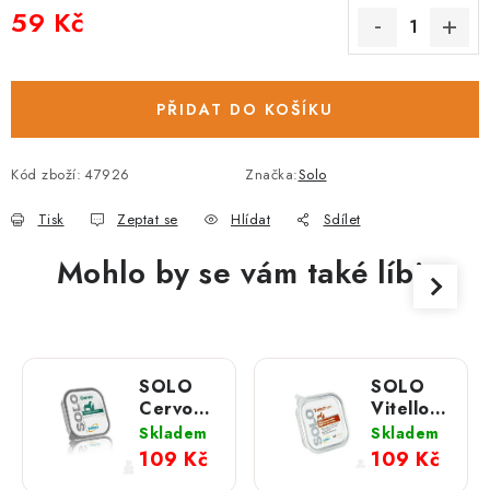
59 Kč
Měrná cena:
PŘIDAT DO KOŠÍKU
Kód zboží:
47926
Značka:
Solo
Tisk
Zeptat se
Hlídat
Sdílet
Mohlo by se vám také líbit
SOLO
SOLO
Cervo
Vitello
100%
100%
Skladem
Skladem
(jelen)
(telecí)
109 Kč
109 Kč
vanička;
vanička;