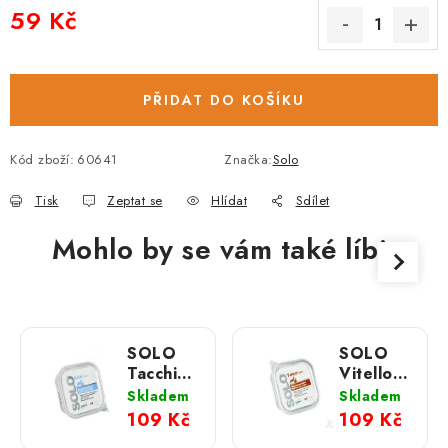
59 Kč
Měrná cena:
PŘIDAT DO KOŠÍKU
Kód zboží:
60641
Značka:
Solo
Tisk
Zeptat se
Hlídat
Sdílet
Mohlo by se vám také líbit
SOLO
SOLO
Tacchino
Vitello
100%
100%
Skladem
Skladem
(krůta)
(telecí)
109 Kč
109 Kč
vanička;
vanička;