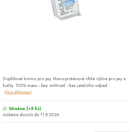
PRODEJNA
BLOG
SLUŽBY
VÝMĚNA, VRÁCENÍ A REKLAMACE
O nás
Kontakty
Doprava a platba
Výměna, vrácení a reklamace
Obchodní podmínky
Doplňkové krmivo pro psy. Mono-proteinová vlhká výživa pro psy a
Podmínky ochrany osobních údajů
kočky. 100% maso - bez vnitřností - bez jatečního odpad.
Zásady použivání souboru cookies
Hodnocení obchodu
Více informací
FAQ
(>5 ks)
Skladem
11.8.2026