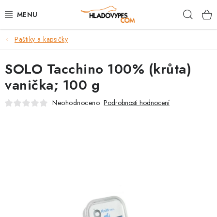
Přejít
Hleda
na
obsah
Paštiky a kapsičky
POTŘEBY PRO PSY
SOLO Tacchino 100% (krůta)
TAMI PŘEPRAVNÍ BOXY
vanička; 100 g
SPORT SE PSEM
Neohodnoceno
Podrobnosti hodnocení
BACK ON TRACK
FAQ
VĚRNOSTNÍ PROGRAM
ZNAČKY