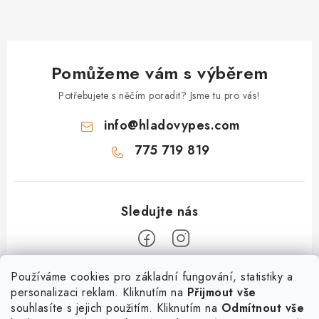
Pomůžeme vám s výběrem
Potřebujete s něčím poradit? Jsme tu pro vás!
info
@
hladovypes.com
775 719 819
Z
Používáme cookies pro základní fungování, statistiky a
personalizaci reklam. Kliknutím na
Přijmout vše
á
souhlasíte s jejich použitím. Kliknutím na
Odmítnout vše
Informace
p