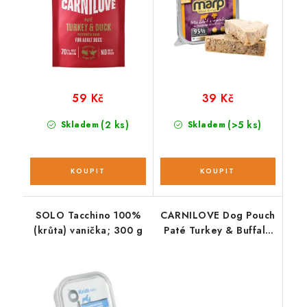
59 Kč
39 Kč
(2 ks)
(>5 ks)
Skladem
Skladem
SOLO Tacchino 100%
CARNILOVE Dog Pouch
(krůta) vanička; 300 g
Paté Turkey & Buffalo
with Rose Petals 300g