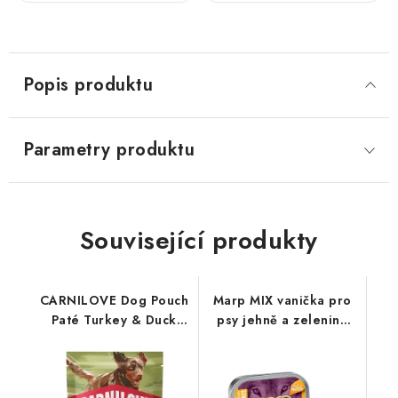
300 g
300 g
Popis produktu
Parametry produktu
Související produkty
CARNILOVE Dog Pouch
Marp MIX vanička pro
Paté Turkey & Duck
psy jehně a zelenina
with Timothy Grass
100 g
300g