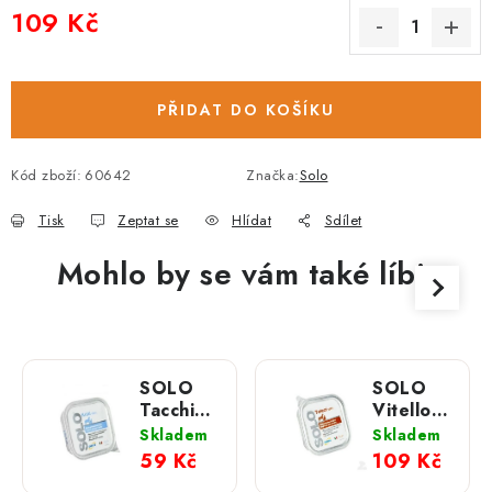
109 Kč
Měrná cena:
PŘIDAT DO KOŠÍKU
Kód zboží:
60642
Značka:
Solo
Tisk
Zeptat se
Hlídat
Sdílet
Mohlo by se vám také líbit
SOLO
SOLO
Tacchino
Vitello
100%
100%
Skladem
Skladem
(krůta)
(telecí)
59 Kč
109 Kč
vanička;
vanička;