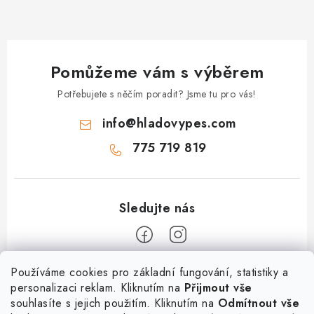
Pomůžeme vám s výběrem
Potřebujete s něčím poradit? Jsme tu pro vás!
info
@
hladovypes.com
775 719 819
Z
Používáme cookies pro základní fungování, statistiky a
personalizaci reklam. Kliknutím na
Přijmout vše
á
souhlasíte s jejich použitím. Kliknutím na
Odmítnout vše
Informace
p