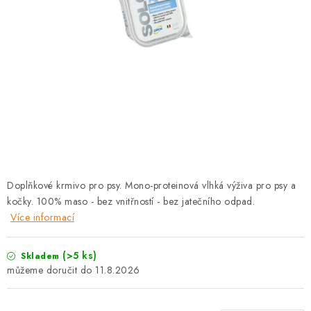
PRODEJNA
BLOG
SLUŽBY
VÝMĚNA, VRÁCENÍ A REKLAMACE
O nás
Kontakty
Doprava a platba
Výměna, vrácení a reklamace
Obchodní podmínky
Doplňkové krmivo pro psy. Mono-proteinová vlhká výživa pro psy a
Podmínky ochrany osobních údajů
kočky. 100% maso - bez vnitřností - bez jatečního odpad.
Zásady použivání souboru cookies
Hodnocení obchodu
Více informací
FAQ
(>5 ks)
Skladem
11.8.2026