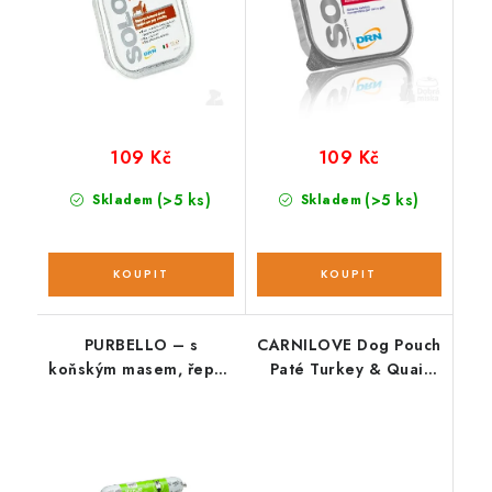
109 Kč
109 Kč
(>5 ks)
(>5 ks)
Skladem
Skladem
PURBELLO – s
CARNILOVE Dog Pouch
koňským masem, řepou
Paté Turkey & Quail
a fenyklem; 200 g
with Yellow Carrot
300g