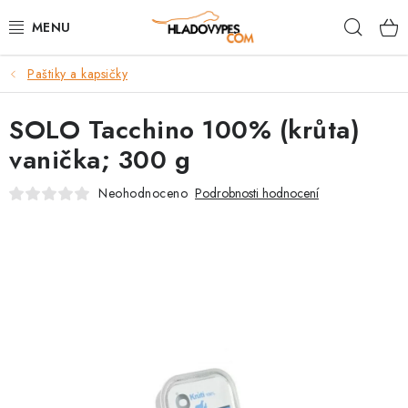
Přejít
Hleda
na
obsah
Paštiky a kapsičky
POTŘEBY PRO PSY
SOLO Tacchino 100% (krůta)
TAMI PŘEPRAVNÍ BOXY
vanička; 300 g
SPORT SE PSEM
Neohodnoceno
Podrobnosti hodnocení
BACK ON TRACK
FAQ
VĚRNOSTNÍ PROGRAM
ZNAČKY