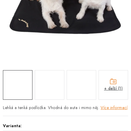
PRODEJNA
BLOG
SLUŽBY
VÝMĚNA, VRÁCENÍ A REKLAMACE
O nás
Kontakty
Doprava a platba
Výměna, vrácení a reklamace
Obchodní podmínky
Podmínky ochrany osobních údajů
+ další (1)
Zásady použivání souboru cookies
Hodnocení obchodu
FAQ
Lehká a tenká podložka. Vhodná do auta i mimo něj.
Více informací
Varianta: