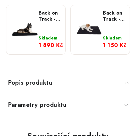
Back on
Back on
Track -
Track -
Matrace
Podložka
pro psy
pro psy
Allround
Skladem
Skladem
1 890 Kč
1 150 Kč
Popis produktu
Parametry produktu
Související produkty