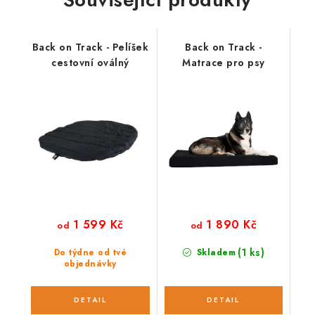
Back on Track - Pelíšek
Back on Track -
cestovní oválný
Matrace pro psy
1 599 Kč
1 890 Kč
od
od
(1 ks)
Do týdne od tvé
Skladem
objednávky