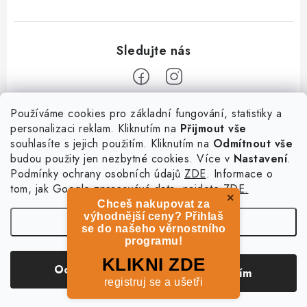
Z
Používáme cookies pro základní fungování, statistiky a
personalizaci reklam. Kliknutím na
Přijmout vše
á
souhlasíte s jejich použitím. Kliknutím na
Odmítnout vše
Informace
p
budou použity jen nezbytné cookies. Více v
Nastavení
.
a
Podmínky ochrany osobních údajů
ZDE
. Informace o
O nás
Služby
t
tom, jak Google zpracovává data, najdete
ZDE.
Kontakty
×
Chceš nakupovat za
í
PetExpert - pojištění psů
Doprava a platba
výhodnější ceny? Přihlaš
Nastavení
Pujčení paddleboardu a psí plovací vesty
se do našeho věrnostního
Výměna, vrácení a reklamace
programu!
Osobní odběr zboží - PRODEJNA
Obchodní podmínky
Copyright 2026
hladovypes.com
. Všechna práva vyhrazena.
Upravit nastavení
KLIKNI ZDE
Odmítnout
Souhlasím
cookies
Podmínky ochrany osobních údajů
registruj se a ušetři
Vytvořil Shoptet
Zásady použivání souboru cookies