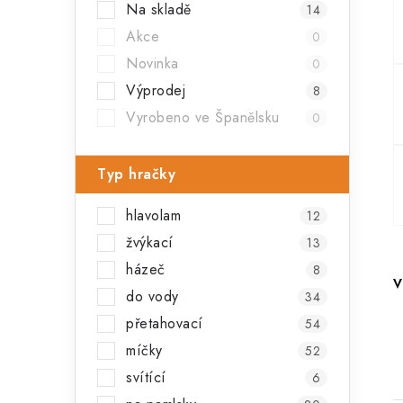
Na skladě
14
a
Akce
0
n
Novinka
0
n
Výprodej
8
í
Vyrobeno ve Španělsku
0
p
Typ hračky
a
hlavolam
n
12
žvýkací
13
e
házeč
8
V
l
do vody
34
přetahovací
54
míčky
52
svítící
6