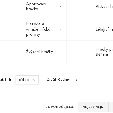
Aportovací
Pískací h
hračky
Házeče a
vrhače míčků
Létající t
pro psy
Hračky p
Žvýkací hračky
štěňata
áš filtr:
Zrušit všechny filtry
pískací
Ř
DOPORUČUJEME
NEJLEVNĚJŠÍ