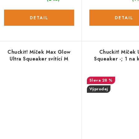
ů
ů
Chuckit! Míček Max Glow
Chuckit! Míček 
Ultra Squeaker svítící M
Squeaker -; 1 na 
28 %
Výprodej