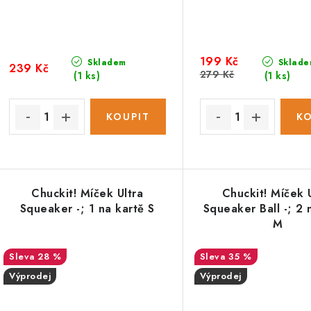
199 Kč
Skladem
Sklade
239 Kč
279 Kč
(1 ks)
(1 ks)
Chuckit! Míček Ultra
Chuckit! Míček 
Squeaker -; 1 na kartě S
Squeaker Ball -; 2 
M
28 %
35 %
Výprodej
Výprodej