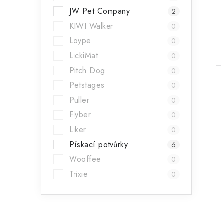
t
JW Pet Company
2
KIWI Walker
0
Loype
0
LickiMat
0
Pitch Dog
0
Petstages
0
Puller
0
Flyber
0
Liker
0
Pískací potvůrky
6
Wooffee
0
Trixie
0