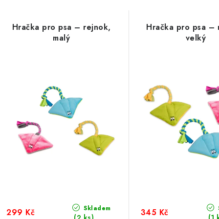
a
V
z
Hračka pro psa – rejnok,
Hračka pro psa – 
ý
e
malý
velký
p
n
í
s
p
p
r
r
o
o
d
d
u
u
k
k
t
Skladem
299 Kč
345 Kč
(2 ks)
(1 