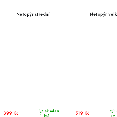
Netopýr střední
Netopýr vel
Skladem
399 Kč
519 Kč
(1 ks)
(2 