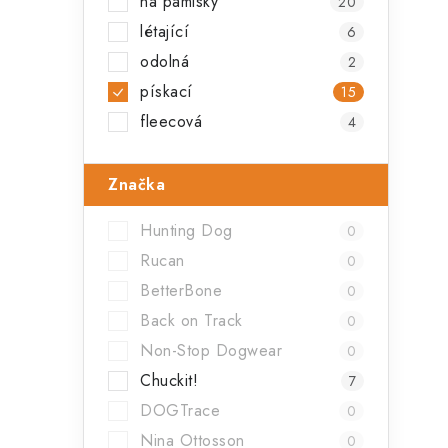
na pamlsky
20
létající
6
odolná
2
pískací
15
fleecová
4
i
Značka
Hunting Dog
0
Rucan
0
BetterBone
0
Back on Track
0
Non-Stop Dogwear
0
Chuckit!
7
DOGTrace
0
Nina Ottosson
0