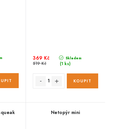
369 Kč
m
Skladem
519 Kč
(1 ks)
Isqueak
Netopýr mini