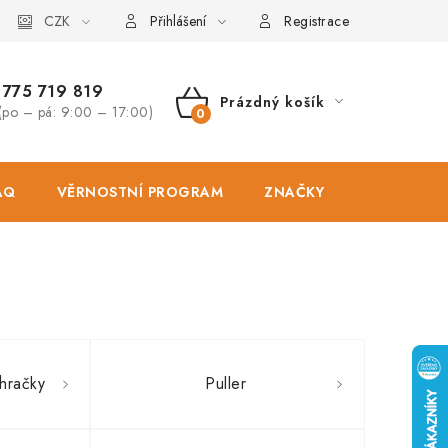
osobních údajů
CZK
Zásady použivání souboru cookies
Hodnocen
Přihlášení
Registrace
775 719 819
Prázdný košík
(po – pá: 9:00 – 17:00)
NÁKUPNÍ
KOŠÍK
AQ
VĚRNOSTNÍ PROGRAM
ZNAČKY
PRODEJNA
hračky
Puller