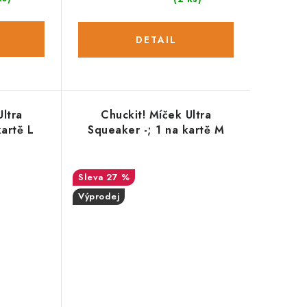
Ultra
Chuckit! Míček Ultra
kartě L
Squeaker -; 1 na kartě M
27 %
Výprodej