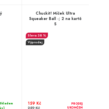
ký
Chuckit! Míček Ultra
Squeaker Ball -; 2 na kartě
S
38 %
Výprodej
159 Kč
Skladem
PRODEJ
259 Kč
UKONČEN
ks)