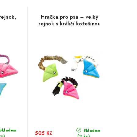
rejnok,
Hračka pro psa – velký
rejnok s králičí kožešinou
Skladem
Skladem
505 Kč
ks)
(2 ks)