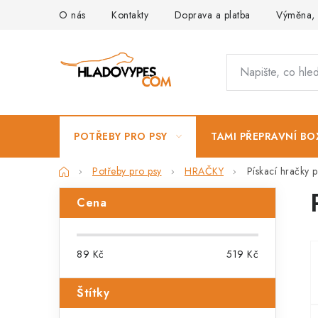
Přejít
O nás
Kontakty
Doprava a platba
Výměna, 
na
obsah
POTŘEBY PRO PSY
TAMI PŘEPRAVNÍ BO
Domů
Potřeby pro psy
HRAČKY
Pískací hračky p
P
Cena
o
s
89
Kč
519
Kč
t
Štítky
r