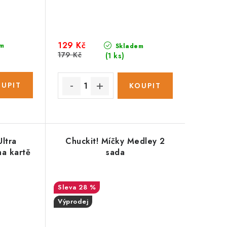
129 Kč
m
Skladem
179 Kč
(1 ks)
Ultra
Chuckit! Míčky Medley 2
na kartě
sada
28 %
Výprodej