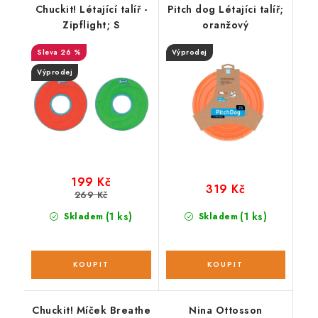
Chuckit! Létající talíř -
Pitch dog Létajíci talíř;
Zipflight; S
oranžový
26 %
Výprodej
Výprodej
199 Kč
319 Kč
269 Kč
(1 ks)
(1 ks)
Skladem
Skladem
Chuckit! Míček Breathe
Nina Ottosson