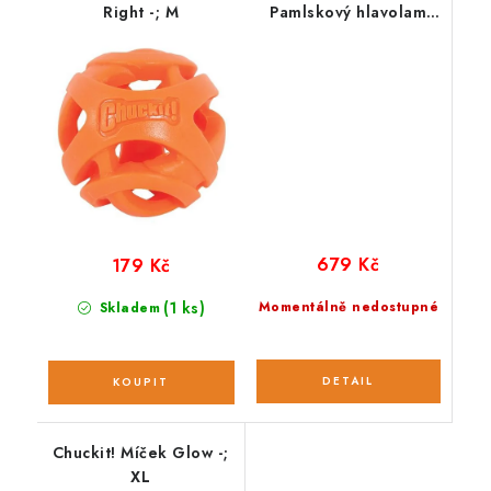
Right -; M
Pamlskový hlavolam
SMART composite
679 Kč
179 Kč
(1 ks)
Momentálně nedostupné
Skladem
Chuckit! Míček Glow -;
XL