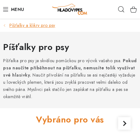
Přejít
Hleda
na
obsah
Píšťalky a klikry pro psy
POTŘEBY PRO PSY
TAMI PŘEPRAVNÍ BOXY
Píšťalky pro psy
SPORT SE PSEM
Píšťalka pro psy je skvělou pomůckou pro výcvik vašeho psa.
Pokud
psa naučíte přiběhnout na píšťalku, nemusíte tolik využívat
své hlasivky.
Naučit přivolání na píšťalku se asi nejčastěji vyžaduje
BACK ON TRACK
u loveckých plemen, která jsou zvyklá pracovat velmi daleko od
svého pána. Myslivci pak stačilo jen zapískat na píšťalku a pes se
FAQ
okamžitě vrátil.
VĚRNOSTNÍ PROGRAM
Vybráno pro vás
ZNAČKY