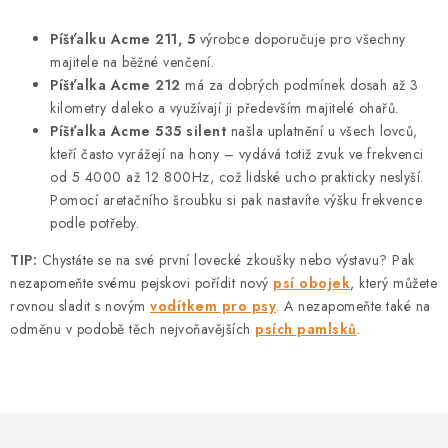
Píšťalku Acme 211, 5
výrobce doporučuje pro všechny
majitele na běžné venčení.
Píšťalka Acme 212
má za dobrých podmínek dosah až 3
kilometry daleko a využívají ji především majitelé ohařů.
Píšťalka Acme 535 silent
našla uplatnění u všech lovců,
kteří často vyrážejí na hony – vydává totiž zvuk ve frekvenci
od 5 4000 až 12 800Hz, což lidské ucho prakticky neslyší.
Pomocí aretačního šroubku si pak nastavíte výšku frekvence
podle potřeby.
TIP:
Chystáte se na své první lovecké zkoušky nebo výstavu? Pak
nezapomeňte svému pejskovi pořídit nový
psí obojek
, který můžete
rovnou sladit s novým
vodítkem pro psy
. A nezapomeňte také na
odměnu v podobě těch nejvoňavějších
psích pamlsků
.