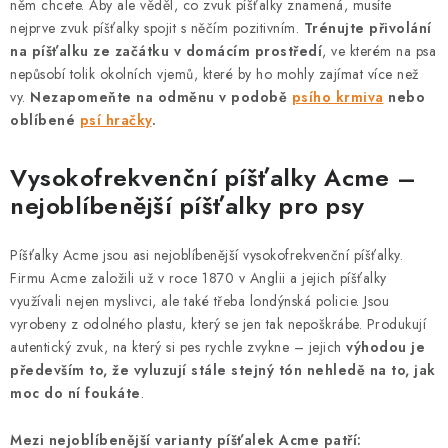
něm chcete. Aby ale věděl, co zvuk píšťalky znamená, musíte
p
nejprve zvuk píšťalky spojit s něčím pozitivním.
Trénujte přivolání
i
na píšťalku ze začátku v domácím prostředí
, ve kterém na psa
s
nepůsobí tolik okolních vjemů, které by ho mohly zajímat více než
u
vy.
Nezapomeňte na odměnu v podobě
psího krmiva
nebo
oblíbené
psí hračky
.
Vysokofrekvenční píšťalky Acme –
nejoblíbenější píšťalky pro psy
Píšťalky Acme jsou asi nejoblíbenější vysokofrekvenční píšťalky.
Firmu Acme založili už v roce 1870 v Anglii a jejich píšťalky
využívali nejen myslivci, ale také třeba londýnská policie. Jsou
vyrobeny z odolného plastu, který se jen tak nepoškrábe. Produkují
autentický zvuk, na který si pes rychle zvykne – jejich
výhodou je
především to, že vyluzují stále stejný tón nehledě na to, jak
moc do ní foukáte
.
Mezi nejoblíbenější varianty píšťalek Acme patří: