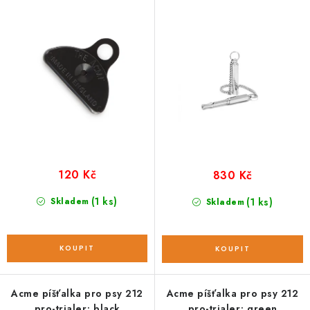
o
r
d
o
u
d
k
u
t
k
ů
t
ů
120 Kč
830 Kč
(1 ks)
Skladem
(1 ks)
Skladem
Acme píšťalka pro psy 212
Acme píšťalka pro psy 212
pro-trialer; black
pro-trialer; green