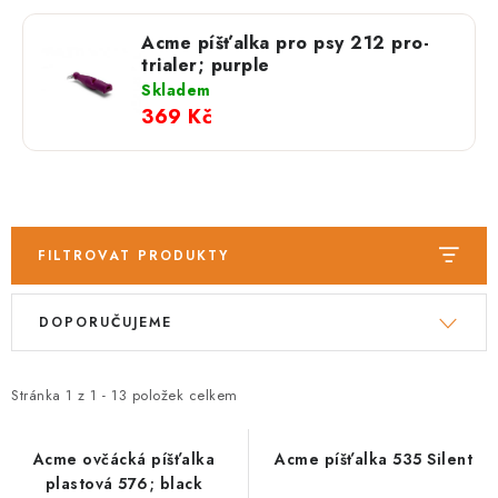
PRODEJNA
Acme píšťalka pro psy 212 pro-
BLOG
trialer; purple
Skladem
369 Kč
SLUŽBY
VÝMĚNA, VRÁCENÍ A REKLAMACE
O nás
Kontakty
Doprava a platba
FILTROVAT PRODUKTY
Výměna, vrácení a reklamace
Obchodní podmínky
V
Ř
Podmínky ochrany osobních údajů
DOPORUČUJEME
ý
a
Zásady použivání souboru cookies
Hodnocení obchodu
p
z
FAQ
i
e
Stránka
1
z
1
-
13
položek celkem
s
n
p
í
Acme ovčácká píšťalka
Acme píšťalka 535 Silent
plastová 576; black
r
p