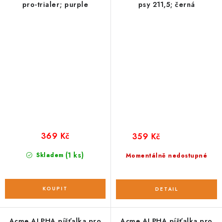
pro-trialer; purple
psy 211,5; černá
369 Kč
359 Kč
(1 ks)
Skladem
Momentálně nedostupné
Acme ALPHA píšťalka pro
Acme ALPHA píšťalka pro