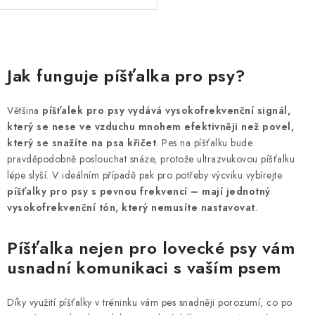
O
v
Jak funguje píšťalka pro psy?
l
á
Většina
píšťalek pro psy vydává vysokofrekvenční signál,
d
který se nese ve vzduchu mnohem efektivněji než povel,
a
který se snažíte na psa křičet
. Pes na píšťalku bude
c
pravděpodobně poslouchat snáze, protože ultrazvukovou píšťalku
lépe slyší. V ideálním případě pak pro potřeby výcviku vybírejte
í
píšťalky pro psy s pevnou frekvencí – mají jednotný
p
vysokofrekvenční tón, který nemusíte nastavovat
.
r
v
Píšťalka nejen pro lovecké psy vám
k
usnadní komunikaci s vaším psem
y
v
Díky využití píšťalky v tréninku vám pes snadněji porozumí, co po
ý