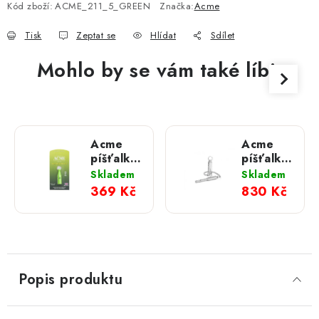
Kód zboží:
ACME_211_5_GREEN
Značka:
Acme
Tisk
Zeptat se
Hlídat
Sdílet
Mohlo by se vám také líbit
Acme
Acme
píšťalka
píšťalka
pro psy
535
Skladem
Skladem
212 pro-
Silent
369 Kč
830 Kč
trialer;
green
Popis produktu