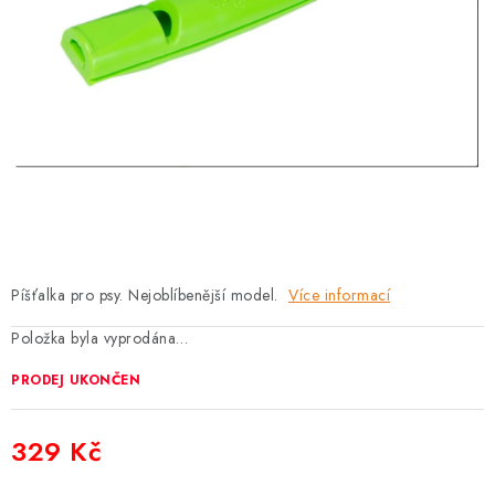
PRODEJNA
BLOG
SLUŽBY
VÝMĚNA, VRÁCENÍ A REKLAMACE
O nás
Kontakty
Doprava a platba
Výměna, vrácení a reklamace
Obchodní podmínky
Píšťalka pro psy. Nejoblíbenější model.
Více informací
Podmínky ochrany osobních údajů
Položka byla vyprodána…
Zásady použivání souboru cookies
Hodnocení obchodu
FAQ
PRODEJ UKONČEN
329 Kč
Měrná cena: