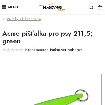
Přejít
Hleda
na
obsah
Píšťalky a klikry pro psy
POTŘEBY PRO PSY
Acme píšťalka pro psy 211,5;
TAMI PŘEPRAVNÍ BOXY
green
SPORT SE PSEM
Neohodnoceno
Podrobnosti hodnocení
BACK ON TRACK
FAQ
VĚRNOSTNÍ PROGRAM
ZNAČKY