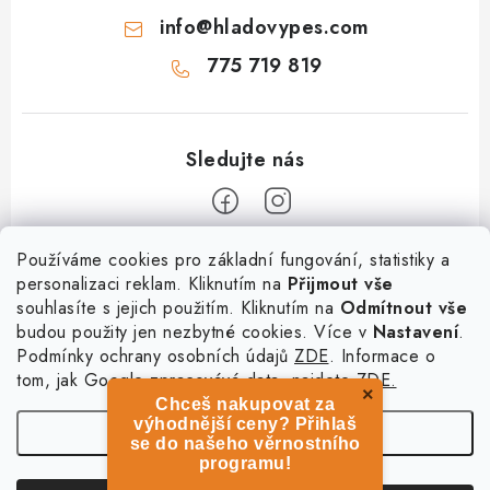
info
@
hladovypes.com
775 719 819
Z
Používáme cookies pro základní fungování, statistiky a
personalizaci reklam. Kliknutím na
Přijmout vše
á
souhlasíte s jejich použitím. Kliknutím na
Odmítnout vše
Informace
p
budou použity jen nezbytné cookies. Více v
Nastavení
.
a
Podmínky ochrany osobních údajů
ZDE
. Informace o
O nás
Služby
t
tom, jak Google zpracovává data, najdete
ZDE.
Kontakty
×
Chceš nakupovat za
í
PetExpert - pojištění psů
Doprava a platba
výhodnější ceny? Přihlaš
Nastavení
Pujčení paddleboardu a psí plovací vesty
se do našeho věrnostního
Výměna, vrácení a reklamace
programu!
Osobní odběr zboží - PRODEJNA